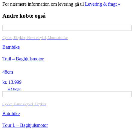
For nærmere information om levering gå til
Levering & fragt »
Andre købte også
Cykler
,
Elcykler
,
Herre elcykel
,
Mountainbike
Batribike
Trail – Baghjulsmotor
48cm
kr.
13.999
På lager
Cykler
,
Dame elcykel
,
Elcykler
Batribike
Tour L – Baghjulsmotor