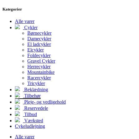
Kategorier
Alle varer
Cykler
Børnecykler
Damecykler
El ladcykler
Elcykler
Foldecykler
Gravel Cykler
Herrecykler
Mountainbike
Racercykler
Tricykler
Beklædning
Tilbehør
Pleje- og vedligehold
Reservedele
Tilbud
Værksted
Cykeludlejning
Alle varer