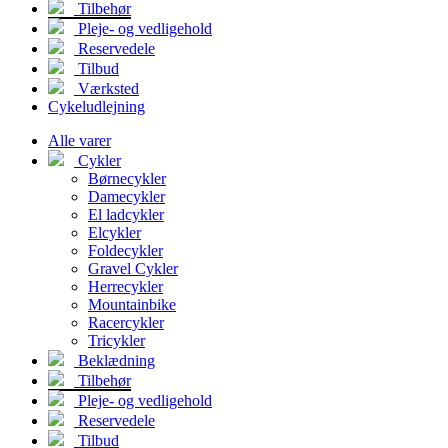
Tilbehør
Pleje- og vedligehold
Reservedele
Tilbud
Værksted
Cykeludlejning
Alle varer
Cykler
Børnecykler
Damecykler
El ladcykler
Elcykler
Foldecykler
Gravel Cykler
Herrecykler
Mountainbike
Racercykler
Tricykler
Beklædning
Tilbehør
Pleje- og vedligehold
Reservedele
Tilbud