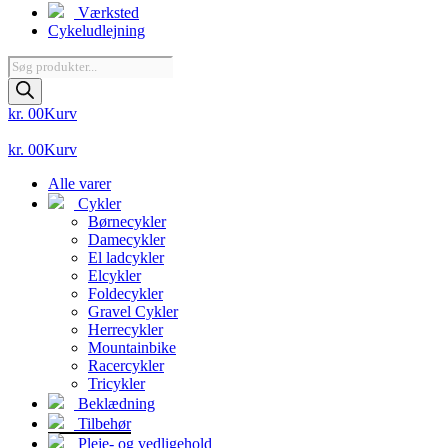
Værksted
Cykeludlejning
Products
search
kr.
0
0
Kurv
kr.
0
0
Kurv
Alle varer
Cykler
Børnecykler
Damecykler
El ladcykler
Elcykler
Foldecykler
Gravel Cykler
Herrecykler
Mountainbike
Racercykler
Tricykler
Beklædning
Tilbehør
Pleje- og vedligehold