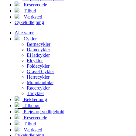
Reservedele
Tilbud
Værksted
Cykeludlejning
Alle varer
Cykler
Børnecykler
Damecykler
El ladcykler
Elcykler
Foldecykler
Gravel Cykler
Herrecykler
Mountainbike
Racercykler
Tricykler
Beklædning
Tilbehør
Pleje- og vedligehold
Reservedele
Tilbud
Værksted
Cykeludlejning