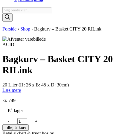
Products
search
Forside
›
Shop
›
Bagkurv – Basket CITY 20 RILink
ACID
Bagkurv – Basket CITY 20
RILink
20 Liter (H: 26 x B: 45 x D: 30cm)
Læs mere
kr.
749
På lager
Bagkurv
-
+
-
Tilføj til kurv
Basket
Betal sikkert & trygt hos os