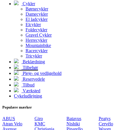
Cykler
Børnecykler
Damecykler
El ladcykler
Elcykler
Foldecykler
Gravel Cykler
Herrecykler
Mountainbike
Racercykler
Tricykler
Beklædning
Tilbehør
Pleje- og vedligehold
Reservedele
Tilbud
Værksted
Cykeludlejning
Populære mærker
ABUS
Giro
Batavus
Peatys
Atran Velo
KMC
Nishiki
Cervélo
Avenue
Christiania
Pinarello
Woom