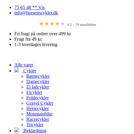
Videre
75 65 48 ** Vis
til
info@horsenscykler.dk
indhold
4.2
74 anmeldelser
Fri fragt på ordrer over 499 kr
Fragt fra 49 kr.
1-3 hverdages levering
Alle varer
Cykler
Børnecykler
Damecykler
El ladcykler
Elcykler
Foldecykler
Gravel Cykler
Herrecykler
Mountainbike
Racercykler
Tricykler
Beklædning