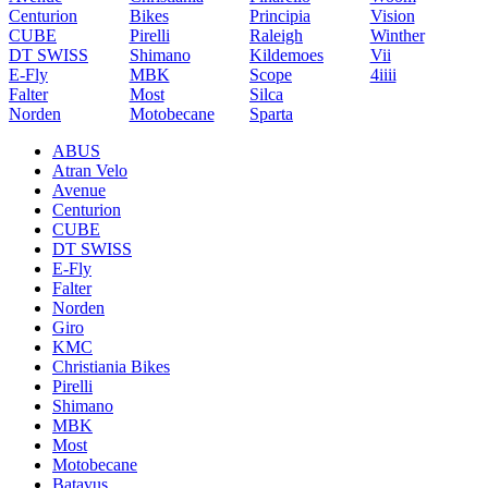
Centurion
Bikes
Principia
Vision
CUBE
Pirelli
Raleigh
Winther
DT SWISS
Shimano
Kildemoes
Vii
E-Fly
MBK
Scope
4iiii
Falter
Most
Silca
Norden
Motobecane
Sparta
ABUS
Atran Velo
Avenue
Centurion
CUBE
DT SWISS
E-Fly
Falter
Norden
Giro
KMC
Christiania Bikes
Pirelli
Shimano
MBK
Most
Motobecane
Batavus