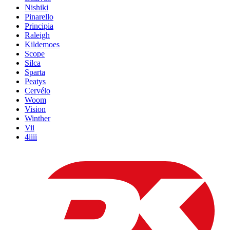
Nishiki
Pinarello
Principia
Raleigh
Kildemoes
Scope
Silca
Sparta
Peatys
Cervélo
Woom
Vision
Winther
Vii
4iiii