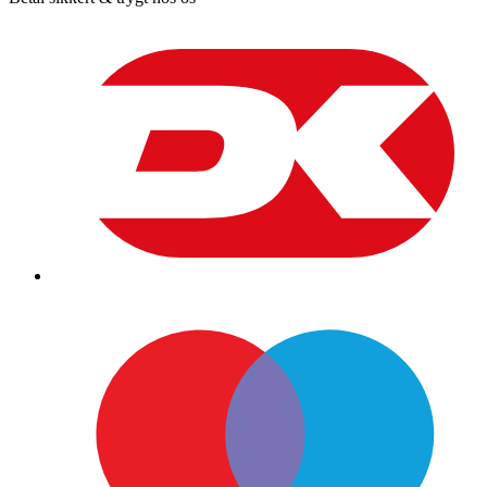
CITY
20
RILink
antal