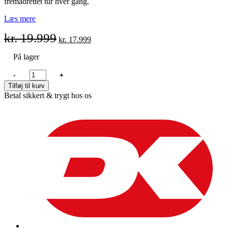
fremadrettet tur hver gang.
Læs mere
kr.
19.999
Original
Current
kr.
17.999
price
price
was:
is:
På lager
kr. 19.999.
kr. 17.999.
Tunturi
-
+
Tornio
Tilføj til kurv
E7
Betal sikkert & trygt hos os
antal