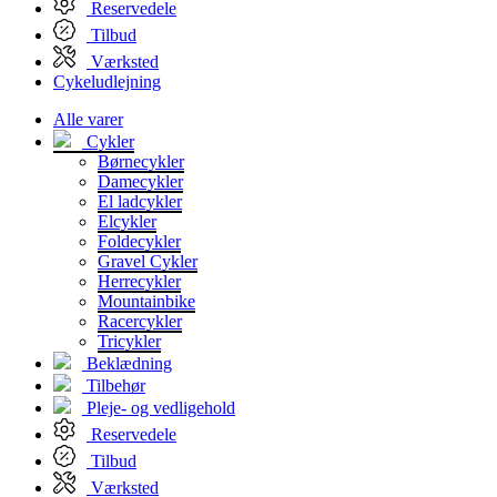
Reservedele
Tilbud
Værksted
Cykeludlejning
Alle varer
Cykler
Børnecykler
Damecykler
El ladcykler
Elcykler
Foldecykler
Gravel Cykler
Herrecykler
Mountainbike
Racercykler
Tricykler
Beklædning
Tilbehør
Pleje- og vedligehold
Reservedele
Tilbud
Værksted