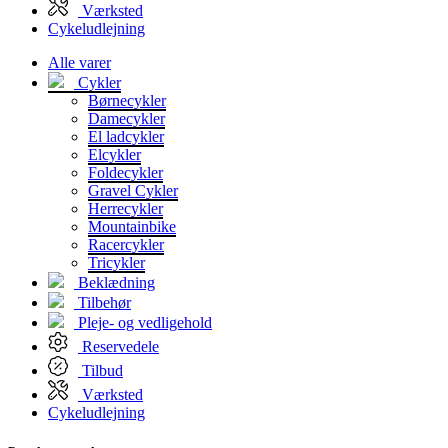
Værksted
Cykeludlejning
Alle varer
Cykler
Børnecykler
Damecykler
El ladcykler
Elcykler
Foldecykler
Gravel Cykler
Herrecykler
Mountainbike
Racercykler
Tricykler
Beklædning
Tilbehør
Pleje- og vedligehold
Reservedele
Tilbud
Værksted
Cykeludlejning