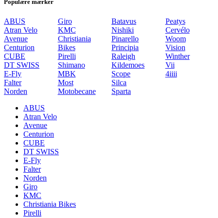
Populære mærker
ABUS
Giro
Batavus
Peatys
Atran Velo
KMC
Nishiki
Cervélo
Avenue
Christiania
Pinarello
Woom
Centurion
Bikes
Principia
Vision
CUBE
Pirelli
Raleigh
Winther
DT SWISS
Shimano
Kildemoes
Vii
E-Fly
MBK
Scope
4iiii
Falter
Most
Silca
Norden
Motobecane
Sparta
ABUS
Atran Velo
Avenue
Centurion
CUBE
DT SWISS
E-Fly
Falter
Norden
Giro
KMC
Christiania Bikes
Pirelli