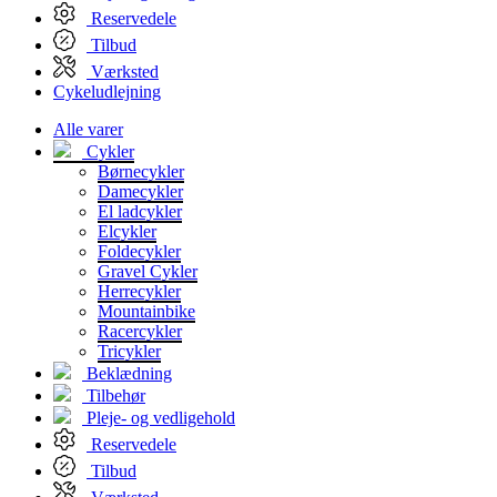
Reservedele
Tilbud
Værksted
Cykeludlejning
Alle varer
Cykler
Børnecykler
Damecykler
El ladcykler
Elcykler
Foldecykler
Gravel Cykler
Herrecykler
Mountainbike
Racercykler
Tricykler
Beklædning
Tilbehør
Pleje- og vedligehold
Reservedele
Tilbud