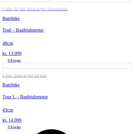
Cykler
,
Elcykler
,
Herre elcykel
,
Mountainbike
Batribike
Trail – Baghjulsmotor
48cm
kr.
13.999
På lager
Cykler
,
Dame elcykel
,
Elcykler
Batribike
Tour L – Baghjulsmotor
43cm
kr.
14.999
På lager