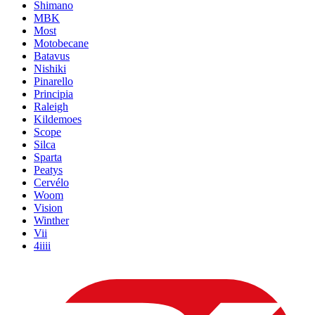
Shimano
MBK
Most
Motobecane
Batavus
Nishiki
Pinarello
Principia
Raleigh
Kildemoes
Scope
Silca
Sparta
Peatys
Cervélo
Woom
Vision
Winther
Vii
4iiii