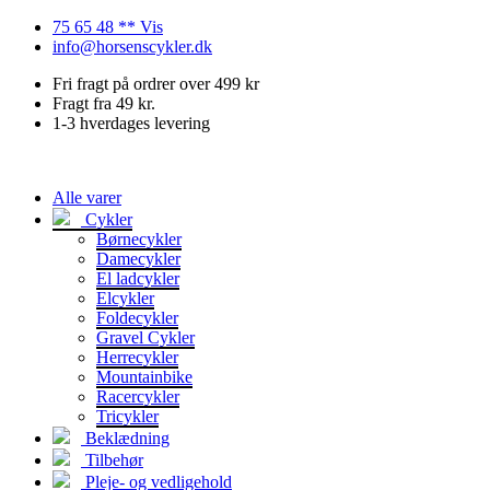
Videre
75 65 48 ** Vis
til
info@horsenscykler.dk
indhold
Fri fragt på ordrer over 499 kr
Fragt fra 49 kr.
1-3 hverdages levering
Alle varer
Cykler
Børnecykler
Damecykler
El ladcykler
Elcykler
Foldecykler
Gravel Cykler
Herrecykler
Mountainbike
Racercykler
Tricykler
Beklædning
Tilbehør
Pleje- og vedligehold