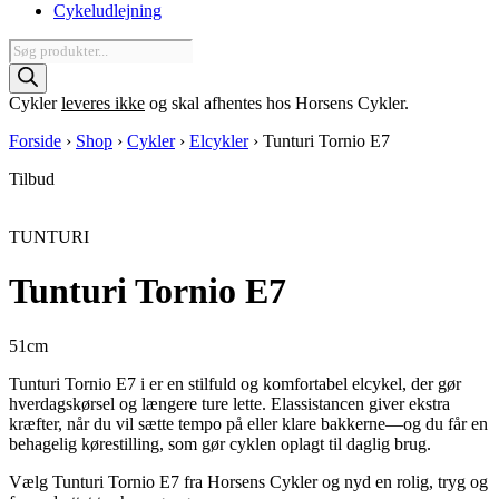
Cykeludlejning
Products
search
Cykler
leveres ikke
og skal afhentes hos Horsens Cykler.
Forside
›
Shop
›
Cykler
›
Elcykler
›
Tunturi Tornio E7
Tilbud
TUNTURI
Tunturi Tornio E7
51cm
Tunturi Tornio E7 i er en stilfuld og komfortabel elcykel, der gør
hverdagskørsel og længere ture lette. Elassistancen giver ekstra
kræfter, når du vil sætte tempo på eller klare bakkerne—og du får en
behagelig kørestilling, som gør cyklen oplagt til daglig brug.
Vælg Tunturi Tornio E7 fra Horsens Cykler og nyd en rolig, tryg og