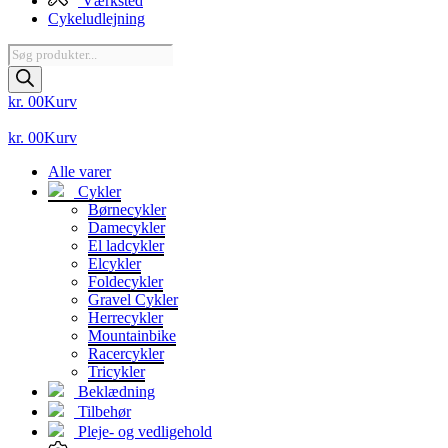
Værksted
Cykeludlejning
Products
search
kr.
0
0
Kurv
kr.
0
0
Kurv
Alle varer
Cykler
Børnecykler
Damecykler
El ladcykler
Elcykler
Foldecykler
Gravel Cykler
Herrecykler
Mountainbike
Racercykler
Tricykler
Beklædning
Tilbehør
Pleje- og vedligehold