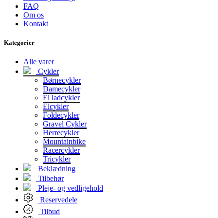
FAQ
Om os
Kontakt
Kategorier
Alle varer
Cykler
Børnecykler
Damecykler
El ladcykler
Elcykler
Foldecykler
Gravel Cykler
Herrecykler
Mountainbike
Racercykler
Tricykler
Beklædning
Tilbehør
Pleje- og vedligehold
Reservedele
Tilbud