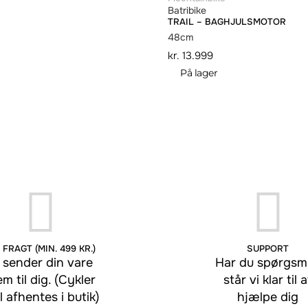
Batribike
TRAIL – BAGHJULSMOTOR
48cm
kr.
13.999
På lager
 FRAGT (MIN. 499 KR.)
SUPPORT
 sender din vare
Har du spørgsmå
em til dig. (Cykler
står vi klar til a
l afhentes i butik)
hjælpe dig