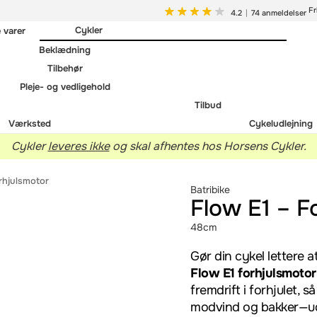
Fr
4.2
74 anmeldelser
Cykler
e varer
Beklædning
Tilbehør
Pleje- og vedligehold
Tilbud
Værksted
Cykeludlejning
Cykler
leveres ikke
og skal afhentes hos Horsens Cykler.
rhjulsmotor
Batribike
Flow E1 – F
48cm
Gør din cykel lettere
Flow E1 forhjulsmotor
fremdrift i forhjulet, s
modvind og bakker—u