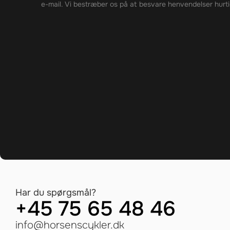
e-mail. Vi bestræber os på at besvare henvendelser hurti
Har du spørgsmål?
+45 75 65 48 46
info@horsenscykler.dk