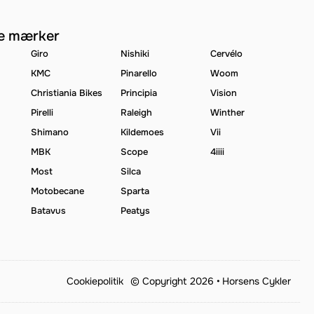
e mærker
Giro
Nishiki
Cervélo
KMC
Pinarello
Woom
Christiania Bikes
Principia
Vision
Pirelli
Raleigh
Winther
Shimano
Kildemoes
Vii
MBK
Scope
4iiii
Most
Silca
Motobecane
Sparta
Batavus
Peatys
Cookiepolitik
© Copyright 2026 •
Horsens Cykler