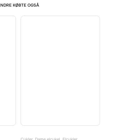
ANDRE KØBTE OGSÅ
Cykler
,
Dame elcykel
,
Elcykler