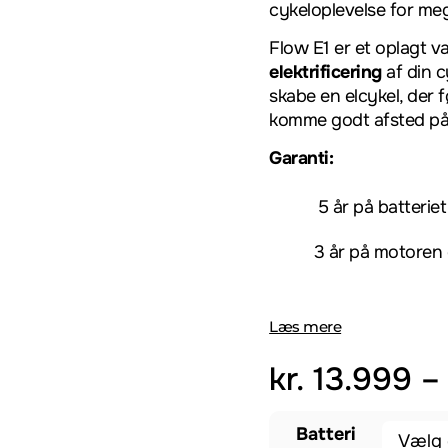
cykeloplevelse for me
Flow E1 er et oplagt val
elektrificering
af din c
skabe en elcykel, der 
komme godt afsted på 
Garanti:
5 år på batteriet
3 år på motoren o
Læs mere
kr.
13.999
Batteri