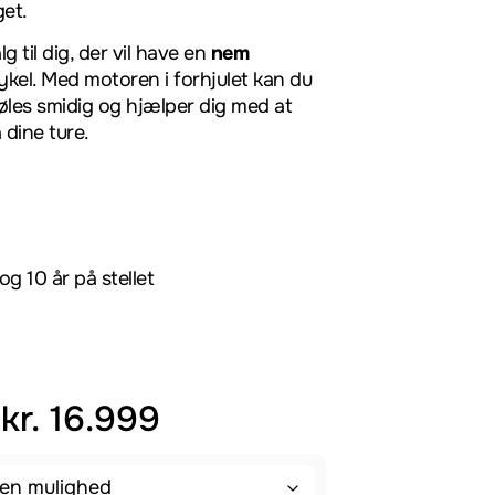
get.
g til dig, der vil have en
nem
ykel. Med motoren i forhjulet kan du
føles smidig og hjælper dig med at
dine ture.
g 10 år på stellet
–
kr.
16.999