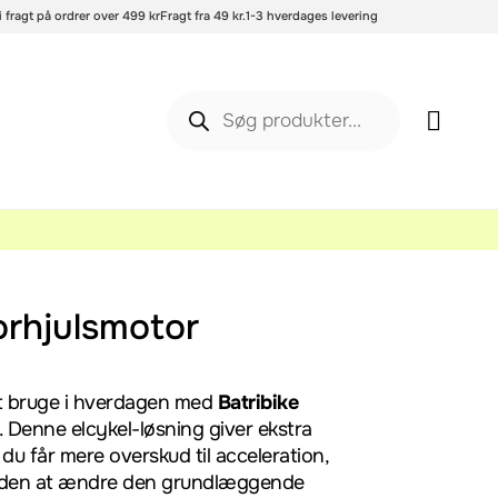
i fragt på ordrer over 499 kr
Fragt fra 49 kr.
1-3 hverdages levering
orhjulsmotor
 at bruge i hverdagen med
Batribike
. Denne elcykel-løsning giver ekstra
å du får mere overskud til acceleration,
den at ændre den grundlæggende