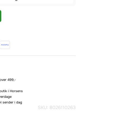
 over 499,-
butik i Horsens
hverdage
vi sender i dag
SKU: 8026110263