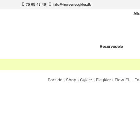
75 65 48 46
info@horsenscykler.dk
All
Reservedele
Forside
›
Shop
›
Cykler
›
Elcykler
›
Flow E1 – Fo