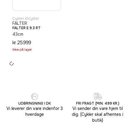
Cykler
,
Elcykler
FALTER
FALTER E 9.3 RT
43cm
kr.
25.999
Ikke på lager
UDBRINGNING I DK
FRI FRAGT (MIN. 499 KR.)
Vi leverer din vare indenfor 3
Vi sender din vare hjem til
hverdage
dig. (Cykler skal afhentes i
butik)