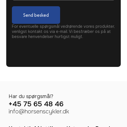
Send besked
For eventuelle spørgsmål vedrørende vores produkter,
venligst kontakt os via e-mail. Vi bestræber os på at
besvare henvendelser hurtigst muligt.
Har du spørgsmål?
+45 75 65 48 46
info@horsenscykler.dk