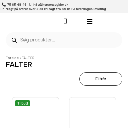
75 65 48 46
info@horsenscykler.dk
Fri fragt på ordrer over 499 kr
Fragt fra 49 kr.
1-3 hverdages levering
Pleje- og vedligehold
Forside
›
FALTER
FALTER
Filtrér
Tilbud