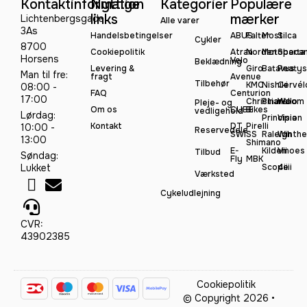
Kontaktinformation
Nyttige
Kategorier
Populære
links
mærker
Lichtenbergsgade
Alle varer
3As
Handelsbetingelser
ABUS
Falter
Most
Silca
Cykler
8700
Cookiepolitik
Atran
Norden
Motobeca
Sparta
Horsens
Velo
Beklædning
Levering &
Giro
Batavus
Peatys
Man til fre:
fragt
Avenue
Tilbehør
KMC
Nishiki
Cervél
08:00 -
FAQ
Centurion
17:00
Christiania
Pinarello
Woom
Pleje- og
Om os
CUBE
Bikes
vedligehold
Lørdag:
Principia
Vision
Kontakt
DT
Pirelli
10:00 -
Reservedele
SWISS
Raleigh
Winthe
13:00
Shimano
E-
Kildemoes
Vii
Tilbud
Søndag:
Fly
MBK
Lukket
Scope
4iiii
Værksted
Cykeludlejning
CVR:
43902385
Cookiepolitik
© Copyright 2026 •