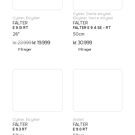
Cykler
,
Dame elcykel
,
Cykler
,
Elcykler
Elcykler
,
Herre elcykel
FALTER
FALTER
E 9.0I RT
FALTER E 9.4 SE – RT
26"
50cm
kr.
23.999
kr.
19.999
kr.
30.999
På lager
På lager
Cykler
,
Elcykler
Andet
FALTER
FALTER
E 9.3 RT
E 9.0 RT