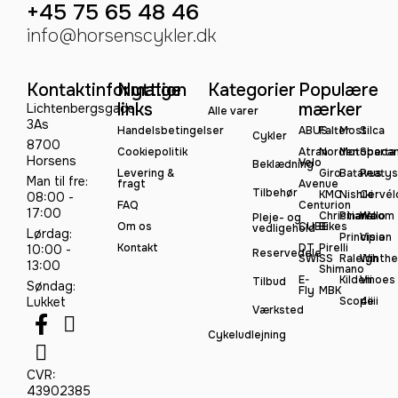
+45 75 65 48 46
info@horsenscykler.dk
Kontaktinformation
Nyttige
Kategorier
Populære
links
mærker
Lichtenbergsgade
Alle varer
3As
Handelsbetingelser
ABUS
Falter
Most
Silca
Cykler
8700
Cookiepolitik
Atran
Norden
Motobeca
Sparta
Horsens
Velo
Beklædning
Levering &
Giro
Batavus
Peatys
Man til fre:
fragt
Avenue
Tilbehør
KMC
Nishiki
Cervél
08:00 -
FAQ
Centurion
17:00
Christiania
Pinarello
Woom
Pleje- og
Om os
CUBE
Bikes
vedligehold
Lørdag:
Principia
Vision
Kontakt
DT
Pirelli
10:00 -
Reservedele
SWISS
Raleigh
Winthe
13:00
Shimano
E-
Kildemoes
Vii
Tilbud
Søndag:
Fly
MBK
Lukket
Scope
4iiii
Værksted
Cykeludlejning
CVR:
43902385