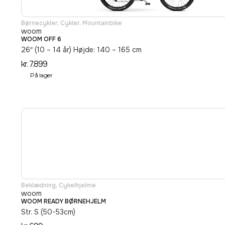
Børnecykler
,
Cykler
,
Mountainbike
woom
WOOM OFF 6
26″ (10 – 14 år) Højde: 140 – 165 cm
kr.
7.899
På lager
Beklædning
,
Cykelhjelme
woom
WOOM READY BØRNEHJELM
Str. S (50-53cm)