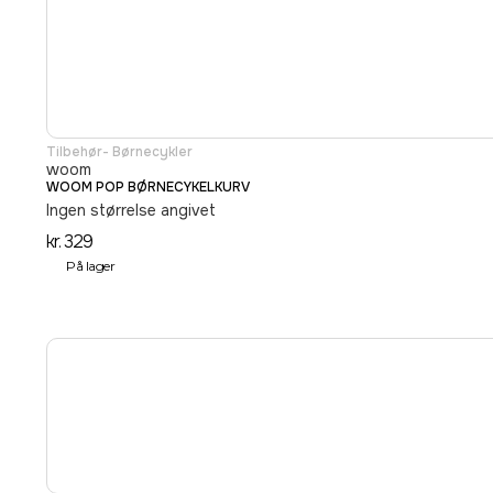
Tilbehør- Børnecykler
woom
WOOM POP BØRNECYKELKURV
Ingen størrelse angivet
kr.
329
På lager