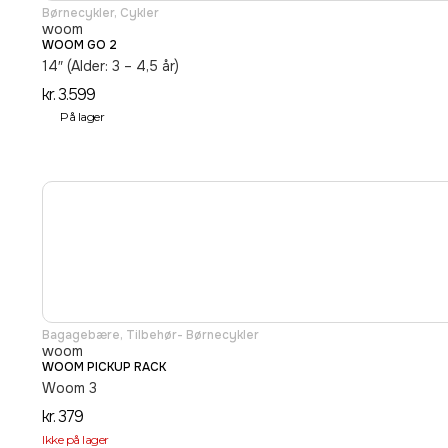
Børnecykler
,
Cykler
woom
WOOM GO 2
14″ (Alder: 3 – 4,5 år)
kr.
3.599
På lager
Bagagebære
,
Tilbehør- Børnecykler
woom
WOOM PICKUP RACK
Woom 3
kr.
379
Ikke på lager