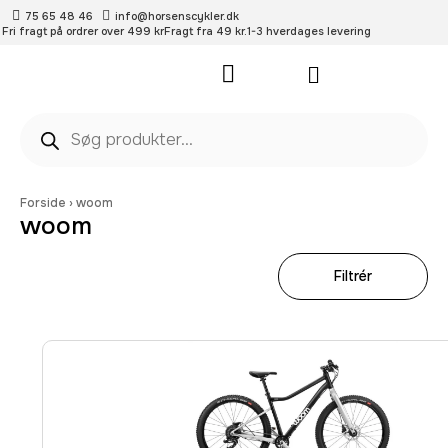
75 65 48 46
info@horsenscykler.dk
Fri fragt på ordrer over 499 kr
Fragt fra 49 kr.
1-3 hverdages levering
Pleje- og vedligehold
Forside
›
woom
woom
Filtrér