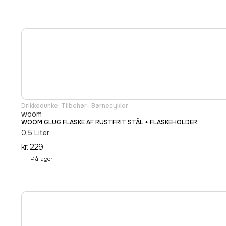
Drikkedunke
,
Tilbehør- Børnecykler
woom
WOOM GLUG FLASKE AF RUSTFRIT STÅL + FLASKEHOLDER
0,5 Liter
kr.
229
På lager