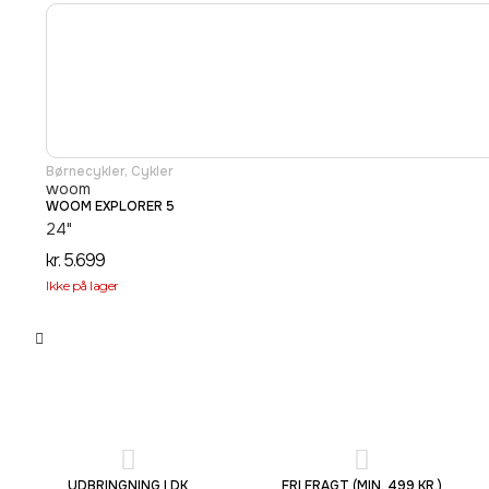
Børnecykler
,
Cykler
woom
WOOM EXPLORER 5
24"
kr.
5.699
Ikke på lager
UDBRINGNING I DK
FRI FRAGT (MIN. 499 KR.)