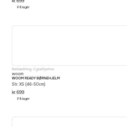
kr.
699
På lager
Beklædning
,
Cykelhjelme
woom
WOOM READY BØRNEHJELM
Str. XS (46-50cm)
kr.
699
På lager