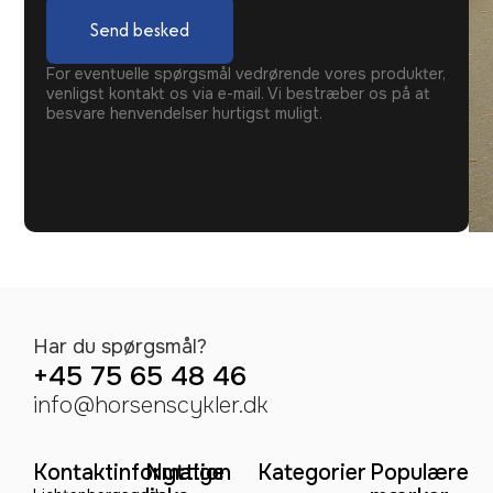
Send besked
For eventuelle spørgsmål vedrørende vores produkter,
venligst kontakt os via e-mail. Vi bestræber os på at
besvare henvendelser hurtigst muligt.
Har du spørgsmål?
+45 75 65 48 46
info@horsenscykler.dk
Kontaktinformation
Nyttige
Kategorier
Populære