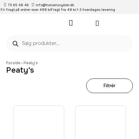
75 65 48 46
info@horsenscykler.dk
Fri fragt på ordrer over 499 kr
Fragt fra 49 kr.
1-3 hverdages levering
Pleje- og vedligehold
Forside
›
Peaty's
Peaty's
Filtrér