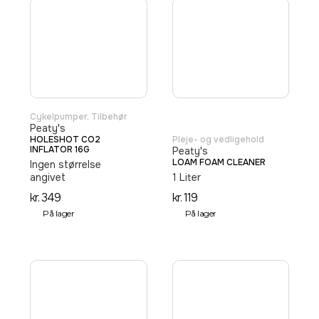
Cykelpumper
,
Tilbehør
Peaty's
HOLESHOT CO2
Pleje- og vedligehold
INFLATOR 16G
Peaty's
LOAM FOAM CLEANER
Ingen størrelse
angivet
1 Liter
kr.
349
kr.
119
På lager
På lager