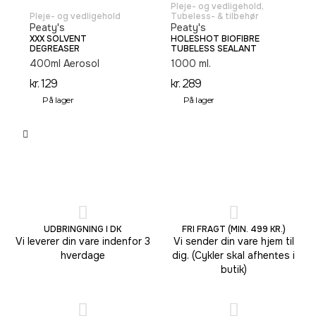
Pleje- og vedligehold
,
Pleje- og vedligehold
Tubeless- & tilbehør
Peaty's
Peaty's
XXX SOLVENT
HOLESHOT BIOFIBRE
DEGREASER
TUBELESS SEALANT
400ml Aerosol
1000 ml.
kr.
129
kr.
289
På lager
På lager
UDBRINGNING I DK
FRI FRAGT (MIN. 499 KR.)
Vi leverer din vare indenfor 3
Vi sender din vare hjem til
hverdage
dig. (Cykler skal afhentes i
butik)