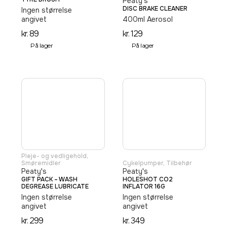
Peaty's
DISC BRAKE CLEANER
Ingen størrelse
angivet
400ml Aerosol
kr.
89
kr.
129
På lager
På lager
Pleje- og vedligehold
,
Smøremidler
Cykelpumper
,
Tilbehør
Peaty's
Peaty's
GIFT PACK – WASH
HOLESHOT CO2
DEGREASE LUBRICATE
INFLATOR 16G
Ingen størrelse
Ingen størrelse
angivet
angivet
kr.
299
kr.
349