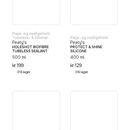
Pleje- og vedligehold
,
Tubeless- & tilbehør
Pleje- og vedligehold
Peaty's
Peaty's
HOLESHOT BIOFIBRE
PROTECT & SHINE
TUBELESS SEALANT
SILICONE
500 ml.
400 ml.
kr.
199
kr.
129
På lager
På lager