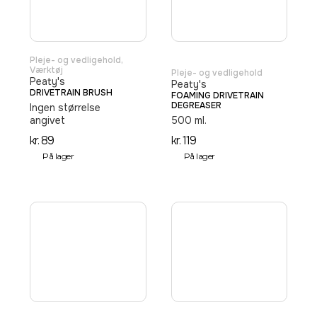
Pleje- og vedligehold
,
Værktøj
Pleje- og vedligehold
Peaty's
Peaty's
DRIVETRAIN BRUSH
FOAMING DRIVETRAIN
DEGREASER
Ingen størrelse
angivet
500 ml.
kr.
89
kr.
119
På lager
På lager