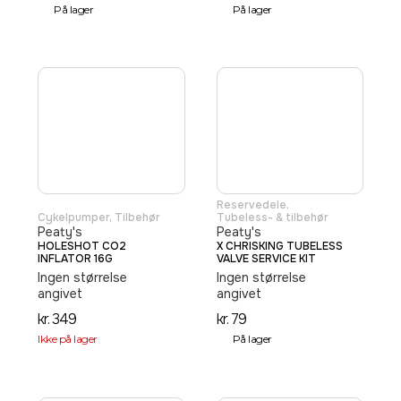
På lager
På lager
Reservedele
,
Cykelpumper
,
Tilbehør
Tubeless- & tilbehør
Peaty's
Peaty's
HOLESHOT CO2
X CHRISKING TUBELESS
INFLATOR 16G
VALVE SERVICE KIT
Ingen størrelse
Ingen størrelse
angivet
angivet
kr.
349
kr.
79
Ikke på lager
På lager