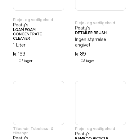
Pleje- og vedligehold
Pleje- og vedligehold
Peaty's
Peaty's
LOAM FOAM
DETAILER BRUSH
CONCENTRATE
CLEANER
Ingen størrelse
1 Liter
angivet
kr.
199
kr.
89
På lager
På lager
Tilbehør
,
Tubeless- &
Pleje- og vedligehold
tilbehør
Peaty's
Peaty's
BAMBOO BICYCLE