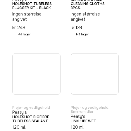
HOLESHOT TUBELESS
CLEANING CLOTHS
PLUGGER KIT – BLACK
3PCS.
Ingen størrelse
Ingen størrelse
angivet
angivet
kr.
249
kr.
139
På lager
På lager
Pleje- og vedligehold
Pleje- og vedligehold
,
Smøremidler
Peaty's
Peaty's
HOLESHOT BIOFIBRE
TUBELESS SEALANT
LINKLUBE WET
120 ml.
120 ml.