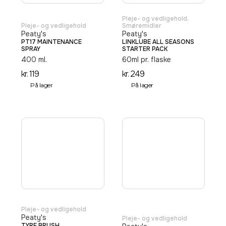
Pleje- og vedligehold
,
Pleje- og vedligehold
Smøremidler
Peaty's
Peaty's
PT17 MAINTENANCE
LINKLUBE ALL SEASONS
SPRAY
STARTER PACK
400 ml.
60ml pr. flaske
kr.
119
kr.
249
På lager
På lager
Pleje- og vedligehold
Peaty's
Pleje- og vedligehold
TYRE BRUSH