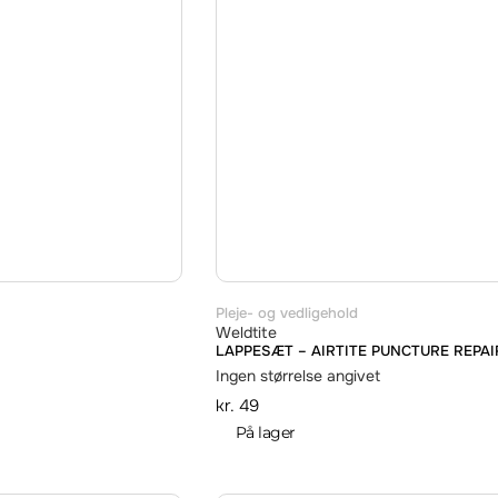
Pleje- og vedligehold
Weldtite
LAPPESÆT – AIRTITE PUNCTURE REPAIR
Ingen størrelse angivet
kr.
49
På lager