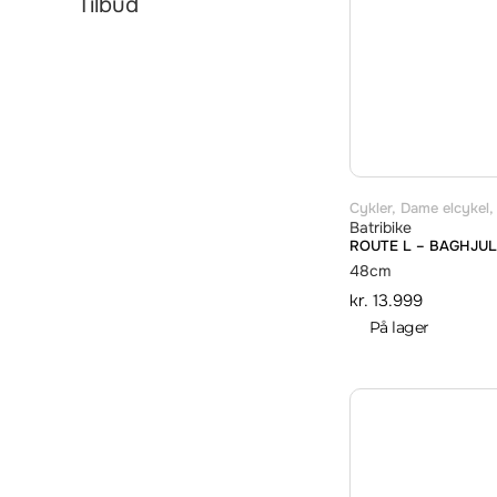
Tilbud
Cykler
,
Dame elcykel
Batribike
ROUTE L – BAGHJU
48cm
kr.
13.999
På lager