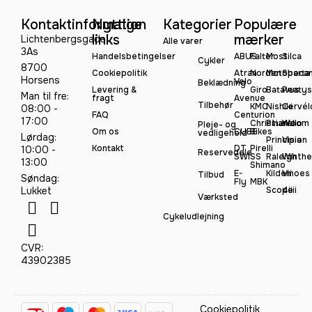
Kontaktinformation
Nyttige
Kategorier
Populære
links
mærker
Lichtenbergsgade
Alle varer
3As
Handelsbetingelser
ABUS
Falter
Most
Silca
Cykler
8700
Cookiepolitik
Atran
Norden
Motobeca
Sparta
Horsens
Velo
Beklædning
Levering &
Giro
Batavus
Peatys
Man til fre:
fragt
Avenue
Tilbehør
KMC
Nishiki
Cervél
08:00 -
FAQ
Centurion
17:00
Christiania
Pinarello
Woom
Pleje- og
Om os
CUBE
Bikes
vedligehold
Lørdag:
Principia
Vision
Kontakt
DT
Pirelli
10:00 -
Reservedele
SWISS
Raleigh
Winthe
13:00
Shimano
E-
Kildemoes
Vii
Tilbud
Søndag:
Fly
MBK
Lukket
Scope
4iiii
Værksted
Cykeludlejning
CVR:
43902385
Cookiepolitik