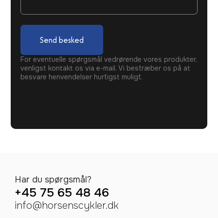
Send besked
For eventuelle spørgsmål vedrørende vores produkter,
venligst kontakt os via e-mail. Vi bestræber os på at
besvare henvendelser hurtigst muligt.
Har du spørgsmål?
+45 75 65 48 46
info@horsenscykler.dk