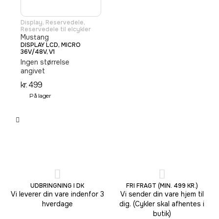
Display
,
Reservedele
,
Reservedele til elcykler
Mustang
DISPLAY LCD, MICRO
36V/48V, V1
Ingen størrelse
angivet
kr.
499
På lager
UDBRINGNING I DK
FRI FRAGT (MIN. 499 KR.)
Vi leverer din vare indenfor 3
Vi sender din vare hjem til
hverdage
dig. (Cykler skal afhentes i
butik)