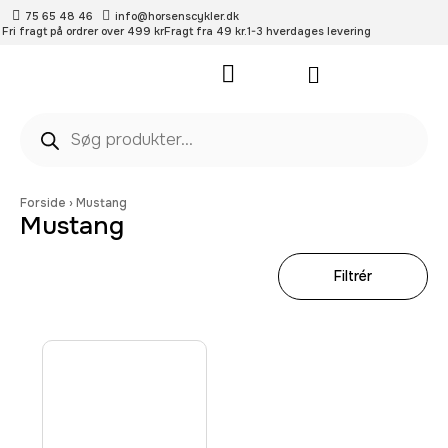
75 65 48 46
info@horsenscykler.dk
Fri fragt på ordrer over 499 kr
Fragt fra 49 kr.
1-3 hverdages levering
Pleje- og vedligehold
Forside
›
Mustang
Mustang
Filtrér