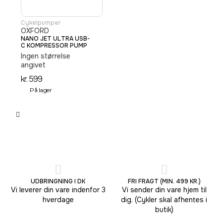
Cykelpumper
OXFORD
NANO JET ULTRA USB-
C KOMPRESSOR PUMP
Ingen størrelse
angivet
kr.
599
På lager
UDBRINGNING I DK
FRI FRAGT (MIN. 499 KR.)
Vi leverer din vare indenfor 3
Vi sender din vare hjem til
hverdage
dig. (Cykler skal afhentes i
butik)