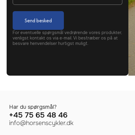
Send besked
For eventuelle spørgsmål vedrørende vores produkter,
venligst kontakt os via e-mail. Vi bestræber os på at
besvare henvendelser hurtigst muligt.
Har du spørgsmål?
+45 75 65 48 46
info@horsenscykler.dk