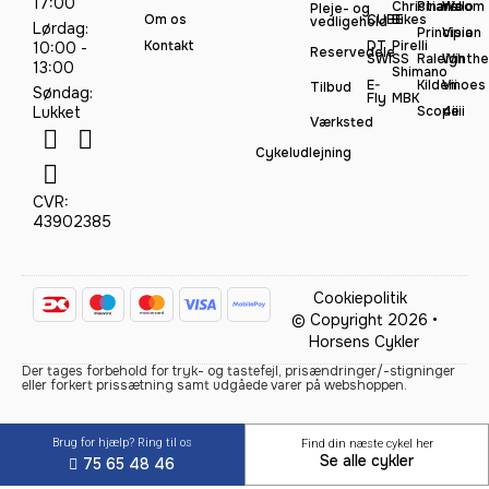
17:00
Christiania
Pinarello
Woom
Pleje- og
Om os
CUBE
Bikes
vedligehold
Lørdag:
Principia
Vision
Kontakt
DT
Pirelli
10:00 -
Reservedele
SWISS
Raleigh
Winthe
13:00
Shimano
E-
Kildemoes
Vii
Tilbud
Søndag:
Fly
MBK
Lukket
Scope
4iiii
Værksted
Cykeludlejning
CVR:
43902385
Cookiepolitik
© Copyright 2026 •
Horsens Cykler
Der tages forbehold for tryk- og tastefejl, prisændringer/-stigninger
eller forkert prissætning samt udgåede varer på webshoppen.
Brug for hjælp? Ring til os
Find din næste cykel her
Se alle cykler
75 65 48 46