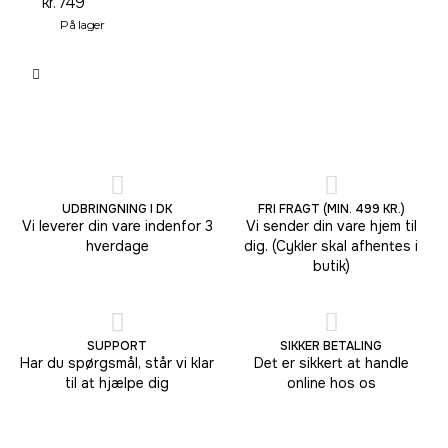
kr.
749
På lager
UDBRINGNING I DK
FRI FRAGT (MIN. 499 KR.)
Vi leverer din vare indenfor 3
Vi sender din vare hjem til
hverdage
dig. (Cykler skal afhentes i
butik)
SUPPORT
SIKKER BETALING
Har du spørgsmål, står vi klar
Det er sikkert at handle
til at hjælpe dig
online hos os