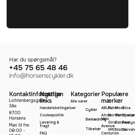
Har du spørgsmål?
+45 75 65 48 46
info@horsenscykler.dk
Kontaktinformation
Nyttige
Kategorier
Populære
links
mærker
Lichtenbergsgade
Alle varer
3As
Handelsbetingelser
ABUS
Falter
Most
Silca
Cykler
8700
Cookiepolitik
Atran
Norden
Motobeca
Sparta
Horsens
Velo
Beklædning
Levering &
Giro
Batavus
Peatys
Man til fre:
fragt
Avenue
Tilbehør
KMC
Nishiki
Cervél
08:00 -
FAQ
Centurion