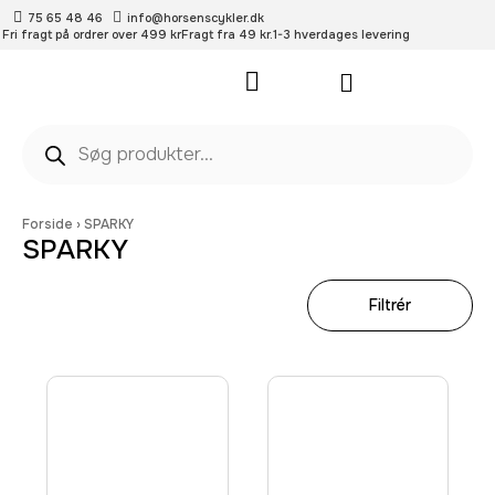
75 65 48 46
info@horsenscykler.dk
Fri fragt på ordrer over 499 kr
Fragt fra 49 kr.
1-3 hverdages levering
Pleje- og vedligehold
Forside
›
SPARKY
SPARKY
Filtrér