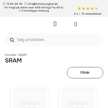
75 65 48 46
info@horsenscykler.dk
Fri fragt på ordrer over 499 kr
Fragt fra 49 kr.
1-3 hverdages levering
4.2
74 anmeldelser
Pleje- og vedligehold
Forside
›
SRAM
SRAM
Filtrér