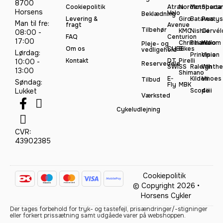
8700
Cookiepolitik
Atran
Norden
Motobeca
Sparta
Horsens
Velo
Beklædning
Levering &
Giro
Batavus
Peatys
Man til fre:
fragt
Avenue
Tilbehør
KMC
Nishiki
Cervél
08:00 -
FAQ
Centurion
17:00
Christiania
Pinarello
Woom
Pleje- og
Om os
CUBE
Bikes
vedligehold
Lørdag:
Principia
Vision
Kontakt
DT
Pirelli
10:00 -
Reservedele
SWISS
Raleigh
Winthe
13:00
Shimano
E-
Kildemoes
Vii
Tilbud
Søndag:
Fly
MBK
Lukket
Scope
4iiii
Værksted
Cykeludlejning
CVR:
43902385
Cookiepolitik
© Copyright 2026 •
Horsens Cykler
Der tages forbehold for tryk- og tastefejl, prisændringer/-stigninger
eller forkert prissætning samt udgåede varer på webshoppen.