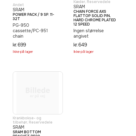
Kæder
,
Reservedele
Andet
SRAM
SRAM
CHAIN FORCE AXS
POWER PACK / 9 SP. 11-
FLATTOP SOLID PIN,
32T
HARD CHROME PLATED
12 SPEED
PG-950
cassette/PC-951
Ingen størrelse
chain
angivet
kr.
699
kr.
649
Ikke på lager
Ikke på lager
Krankbokse- og
tilbehør
,
Reservedele
SRAM
SRAM BOTTOM