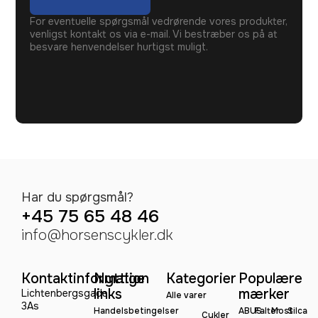
For eventuelle spørgsmål vedrørende vores produkter,
venligst kontakt os via e-mail. Vi bestræber os på at
besvare henvendelser hurtigst muligt.
Har du spørgsmål?
+45 75 65 48 46
info@horsenscykler.dk
Kontaktinformation
Nyttige
Kategorier
Populære
links
mærker
Lichtenbergsgade
Alle varer
3As
Handelsbetingelser
ABUS
Falter
Most
Silca
Cykler