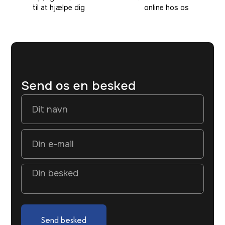
til at hjælpe dig
online hos os
Send os en besked
Send besked