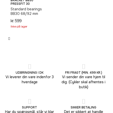
BRACKET BB30
PRESSFIT 30
Standard bearings
BB30 68/92 mm
kr.
599
Ikke på lager
UDBRINGNING I DK
FRI FRAGT (MIN. 499 KR.)
Vi leverer din vare indenfor 3
Vi sender din vare hjem til
hverdage
dig. (Cykler skal afhentes i
butik)
SUPPORT
SIKKER BETALING
Har du spørgsmål, står vi klar
Det er sikkert at handle