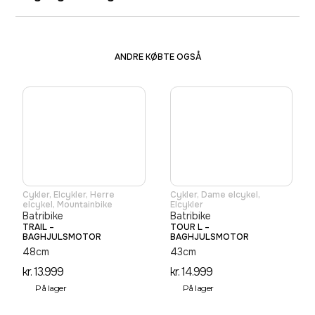
ANDRE KØBTE OGSÅ
Cykler
,
Elcykler
,
Herre
Cykler
,
Dame elcykel
,
elcykel
,
Mountainbike
Elcykler
Batribike
Batribike
TRAIL –
TOUR L –
BAGHJULSMOTOR
BAGHJULSMOTOR
48cm
43cm
kr.
13.999
kr.
14.999
På lager
På lager