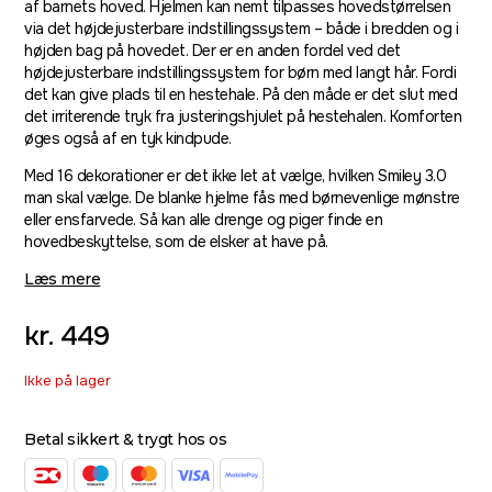
af barnets hoved. Hjelmen kan nemt tilpasses hovedstørrelsen
via det højdejusterbare indstillingssystem – både i bredden og i
højden bag på hovedet. Der er en anden fordel ved det
højdejusterbare indstillingssystem for børn med langt hår. Fordi
det kan give plads til en hestehale. På den måde er det slut med
det irriterende tryk fra justeringshjulet på hestehalen. Komforten
øges også af en tyk kindpude.
Med 16 dekorationer er det ikke let at vælge, hvilken Smiley 3.0
man skal vælge. De blanke hjelme fås med børnevenlige mønstre
eller ensfarvede. Så kan alle drenge og piger finde en
hovedbeskyttelse, som de elsker at have på.
Læs mere
kr.
449
Ikke på lager
Betal sikkert & trygt hos os