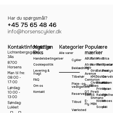
Har du spørgsmål?
+45 75 65 48 46
info@horsenscykler.dk
Kontaktinformation
Nyttige
Kategorier
Populære
links
mærker
Lichtenbergsgade
Alle varer
3As
Handelsbetingelser
ABUS
Falter
Most
Silca
Cykler
8700
Cookiepolitik
Atran
Norden
Motobeca
Sparta
Horsens
Velo
Beklædning
Levering &
Giro
Batavus
Peatys
Man til fre:
fragt
Avenue
Tilbehør
KMC
Nishiki
Cervél
08:00 -
FAQ
Centurion
17:00
Christiania
Pinarello
Woom
Pleje- og
Om os
CUBE
Bikes
vedligehold
Lørdag:
Principia
Vision
Kontakt
DT
Pirelli
10:00 -
Reservedele
SWISS
Raleigh
Winthe
13:00
Shimano
E-
Kildemoes
Vii
Tilbud
Søndag:
Fly
MBK
Lukket
Scope
4iiii
Værksted