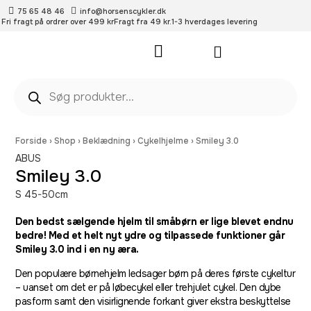
75 65 48 46
info@horsenscykler.dk
Fri fragt på ordrer over 499 kr
Fragt fra 49 kr.
1-3 hverdages levering
Pleje- og vedligehold
Forside
›
Shop
›
Beklædning
›
Cykelhjelme
›
Smiley 3.0
ABUS
Smiley 3.0
S 45-50cm
Den bedst sælgende hjelm til småbørn er lige blevet endnu
bedre! Med et helt nyt ydre og tilpassede funktioner går
Smiley 3.0 ind i en ny æra.
Den populære børnehjelm ledsager børn på deres første cykeltur
– uanset om det er på løbecykel eller trehjulet cykel. Den dybe
pasform samt den visirlignende forkant giver ekstra beskyttelse