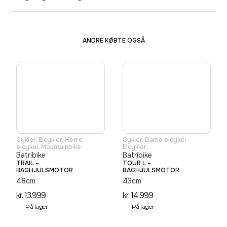
ANDRE KØBTE OGSÅ
Cykler
,
Elcykler
,
Herre
Cykler
,
Dame elcykel
,
elcykel
,
Mountainbike
Elcykler
Batribike
Batribike
TRAIL –
TOUR L –
BAGHJULSMOTOR
BAGHJULSMOTOR
48cm
43cm
kr.
13.999
kr.
14.999
På lager
På lager