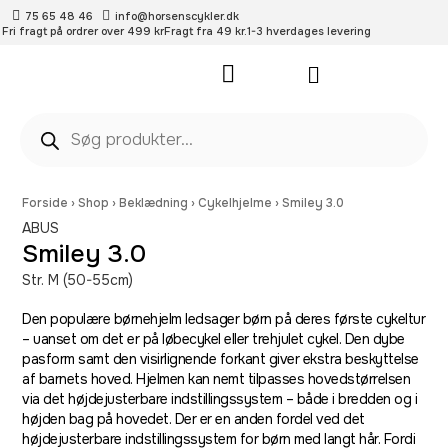
75 65 48 46
info@horsenscykler.dk
Fri fragt på ordrer over 499 kr
Fragt fra 49 kr.
1-3 hverdages levering
Pleje- og vedligehold
Forside
›
Shop
›
Beklædning
›
Cykelhjelme
›
Smiley 3.0
ABUS
Smiley 3.0
Str. M (50-55cm)
Den populære børnehjelm ledsager børn på deres første cykeltur
– uanset om det er på løbecykel eller trehjulet cykel. Den dybe
pasform samt den visirlignende forkant giver ekstra beskyttelse
af barnets hoved. Hjelmen kan nemt tilpasses hovedstørrelsen
via det højdejusterbare indstillingssystem – både i bredden og i
højden bag på hovedet. Der er en anden fordel ved det
højdejusterbare indstillingssystem for børn med langt hår. Fordi