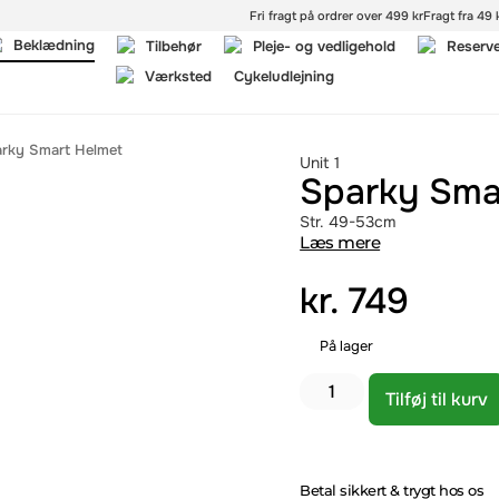
Fri fragt på ordrer over 499 kr
Fragt fra 49 k
Beklædning
Tilbehør
Pleje- og vedligehold
Reserv
Værksted
Cykeludlejning
rky Smart Helmet
Unit 1
Sparky Sma
Str. 49-53cm
Læs mere
kr.
749
På lager
Tilføj til kurv
Betal sikkert & trygt hos os