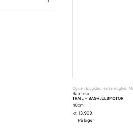
Cykler
,
Elcykler
,
Herre elcykel
,
Mo
Batribike
TRAIL – BAGHJULSMOTOR
48cm
kr.
13.999
På lager