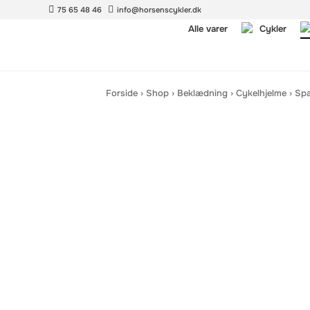
75 65 48 46
info@horsenscykler.dk
Alle varer
Cykler
Forside
›
Shop
›
Beklædning
›
Cykelhjelme
›
Spa