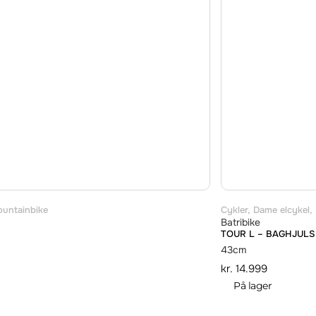
untainbike
Cykler
,
Dame elcykel
,
Batribike
TOUR L – BAGHJUL
43cm
kr.
14.999
På lager