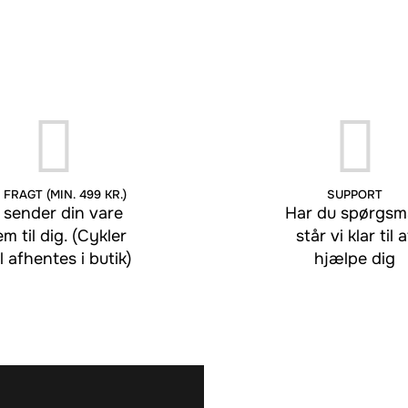
 FRAGT (MIN. 499 KR.)
SUPPORT
 sender din vare
Har du spørgsmå
em til dig. (Cykler
står vi klar til a
l afhentes i butik)
hjælpe dig