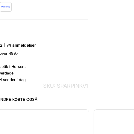
.2
74 anmeldelser
 over 499,-
butik i Horsens
hverdage
vi sender i dag
SKU: SPARPINKV1
ANDRE KØBTE OGSÅ