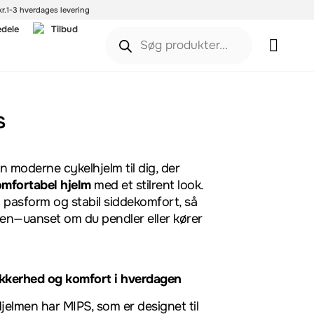
r.
1-3 hverdages levering
edele
Tilbud
s
en moderne cykelhjelm til dig, der
omfortabel hjelm
med et stilrent look.
d pasform og stabil siddekomfort, så
ren—uanset om du pendler eller kører
ikkerhed og komfort i hverdagen
jelmen har MIPS, som er designet til