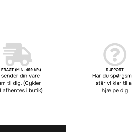
 FRAGT (MIN. 499 KR.)
SUPPORT
 sender din vare
Har du spørgsmå
em til dig. (Cykler
står vi klar til a
l afhentes i butik)
hjælpe dig