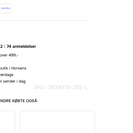
.2
74 anmeldelser
 over 499,-
butik i Horsens
hverdage
vi sender i dag
SKU: 0639370-255-L
ANDRE KØBTE OGSÅ