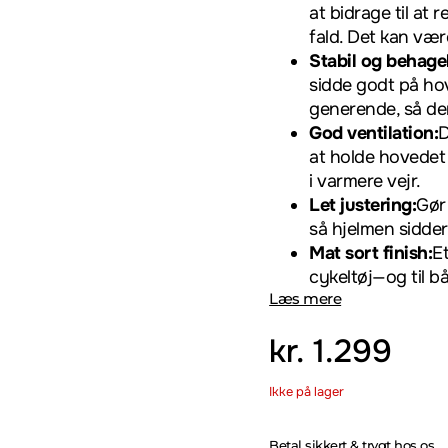
at bidrage til at
fald. Det kan vær
Stabil og behage
sidde godt på hov
generende, så den
God ventilation:
D
at holde hovedet
i varmere vejr.
Let justering:
Gør
så hjelmen sidder 
Mat sort finish:
Et
cykeltøj—og til bå
Læs mere
kr.
1.299
Ikke på lager
Betal sikkert & trygt hos os