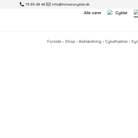
75 65 48 46
info@horsenscykler.dk
Alle varer
Cykler
Forside
›
Shop
›
Beklædning
›
Cykelhjelme
›
Syn