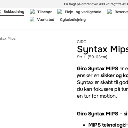
Fri fragt på ordrer over 499 kr
Fragt fra 49 k
Beklædning
Tilbehør
Pleje- og vedligehold
Reserv
Værksted
Cykeludlejning
tax Mips
GIRO
Syntax Mip
Str. L (59-63cm)
Giro Syntax MIPS
er 
ønsker en
sikker og k
Syntax er skabt til go
du kan fokusere på tu
en tur for motion.
Giro Syntax MIPS – s
MIPS teknologi:
H