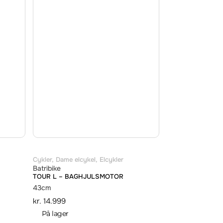
Cykler
,
Dame elcykel
,
Elcykler
Batribike
TOUR L – BAGHJULSMOTOR
43cm
kr.
14.999
På lager