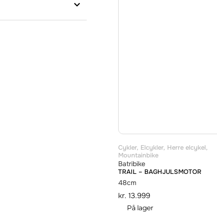
Cykler
,
Elcykler
,
Herre elcykel
,
Mountainbike
Batribike
TRAIL – BAGHJULSMOTOR
48cm
kr.
13.999
På lager