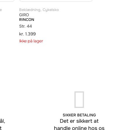
e
Beklædning
,
Cykelsko
GIRO
RINCON
Str. 44
kr.
1.399
Ikke på lager
SIKKER BETALING
l,
Det er sikkert at
t
handle online hos os