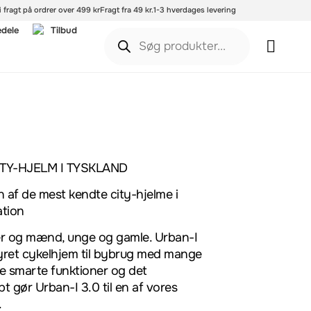
i fragt på ordrer over 499 kr
Fragt fra 49 kr.
1-3 hverdages levering
edele
Tilbud
TY-HJELM I TYSKLAND
 af de mest kendte city-hjelme i
ation
er og mænd, unge og gamle. Urban-I
tyret cykelhjem til bybrug med mange
De smarte funktioner og det
gør Urban-I 3.0 til en af vores
.