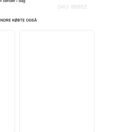
vi sender i dag
SKU: 86852
ANDRE KØBTE OGSÅ