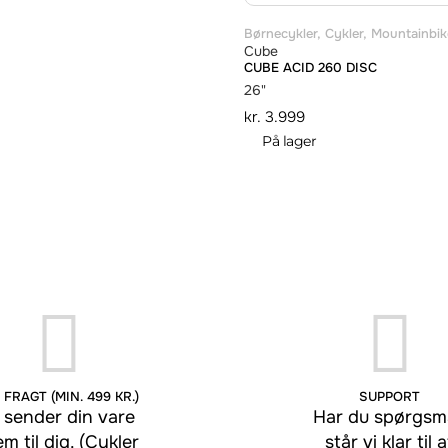
Børnecykler
,
Cykler
,
Mountainbik
Cube
CUBE ACID 260 DISC
26"
kr.
3.999
På lager
 FRAGT (MIN. 499 KR.)
SUPPORT
 sender din vare
Har du spørgsmå
em til dig. (Cykler
står vi klar til a