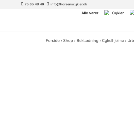
75 65 48 46
info@horsenscykler.dk
Alle varer
Cykler
Forside
›
Shop
›
Beklædning
›
Cykelhjelme
›
Urb