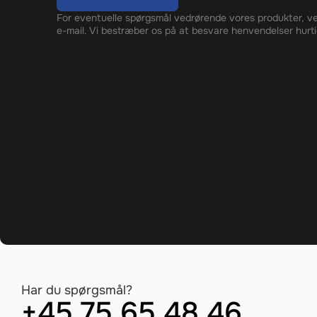
For eventuelle spørgsmål vedrørende vores produkter, ve
e-mail. Vi bestræber os på at besvare henvendelser hurti
Har du spørgsmål?
+45 75 65 48 46