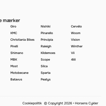
e mærker
Giro
Nishiki
Cervélo
KMC
Pinarello
Woom
Christiania Bikes
Principia
Vision
Pirelli
Raleigh
Winther
Shimano
Kildemoes
Vii
MBK
Scope
4iiii
Most
Silca
Motobecane
Sparta
Batavus
Peatys
Cookiepolitik
© Copyright 2026 •
Horsens Cykler