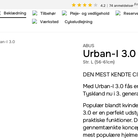
Fr
4.2
74 anmeldelser
Beklædning
Tilbehør
Pleje- og vedligehold
Reserv
Værksted
Cykeludlejning
an-I 3.0
ABUS
Urban-I 3.0
Str. L (56-61cm)
DEN MEST KENDTE CI
Med Urban-I 3.0 fås en
Tyskland nu i 3. gener
Populær blandt kvind
3.0 er en perfekt uds
praktiske funktioner. 
gennemtænkte koncept 
mest populære hjelme