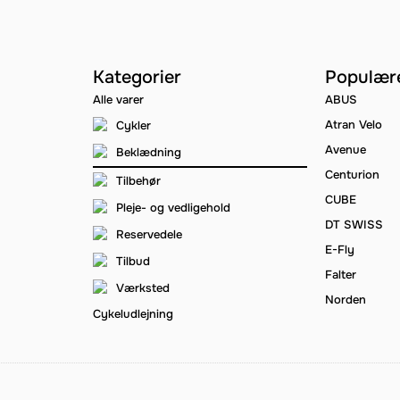
Kategorier
Populær
Alle varer
ABUS
Atran Velo
Cykler
Avenue
Beklædning
Centurion
Tilbehør
CUBE
Pleje- og vedligehold
DT SWISS
Reservedele
E-Fly
Tilbud
Falter
Værksted
Norden
Cykeludlejning