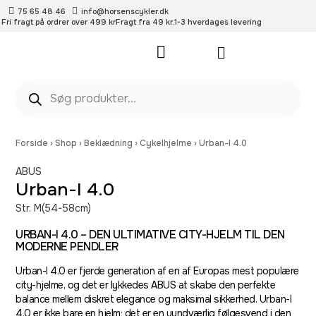
75 65 48 46
info@horsenscykler.dk
Fri fragt på ordrer over 499 kr
Fragt fra 49 kr.
1-3 hverdages levering
Pleje- og vedligehold
Forside
›
Shop
›
Beklædning
›
Cykelhjelme
›
Urban-I 4.0
ABUS
Urban-I 4.0
Str. M(54-58cm)
URBAN-I 4.0 – DEN ULTIMATIVE CITY-HJELM TIL DEN
MODERNE PENDLER
Urban-I 4.0 er fjerde generation af en af Europas mest populære
city-hjelme, og det er lykkedes ABUS at skabe den perfekte
balance mellem diskret elegance og maksimal sikkerhed. Urban-I
4.0 er ikke bare en hjelm; det er en uundværlig følgesvend i den