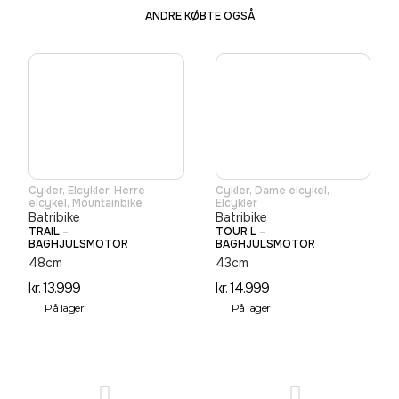
ANDRE KØBTE OGSÅ
Cykler
,
Elcykler
,
Herre
Cykler
,
Dame elcykel
,
elcykel
,
Mountainbike
Elcykler
Batribike
Batribike
TRAIL –
TOUR L –
BAGHJULSMOTOR
BAGHJULSMOTOR
48cm
43cm
kr.
13.999
kr.
14.999
På lager
På lager