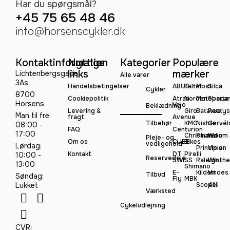
Har du spørgsmål?
+45 75 65 48 46
info@horsenscykler.dk
Kontaktinformation
Nyttige
Kategorier
Populære
links
mærker
Lichtenbergsgade
Alle varer
3As
Handelsbetingelser
ABUS
Falter
Most
Silca
Cykler
8700
Cookiepolitik
Atran
Norden
Motobeca
Sparta
Horsens
Velo
Beklædning
Levering &
Giro
Batavus
Peatys
Man til fre:
fragt
Avenue
Tilbehør
KMC
Nishiki
Cervél
08:00 -
FAQ
Centurion
17:00
Christiania
Pinarello
Woom
Pleje- og
Om os
CUBE
Bikes
vedligehold
Lørdag:
Principia
Vision
Kontakt
DT
Pirelli
10:00 -
Reservedele
SWISS
Raleigh
Winthe
13:00
Shimano
E-
Kildemoes
Vii
Tilbud
Søndag:
Fly
MBK
Lukket
Scope
4iiii
Værksted
Cykeludlejning
CVR: