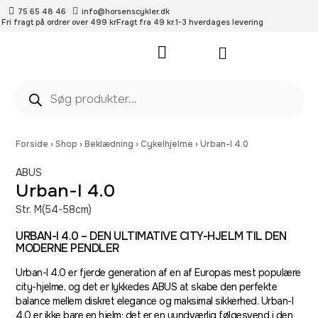
75 65 48 46
info@horsenscykler.dk
Fri fragt på ordrer over 499 kr
Fragt fra 49 kr.
1-3 hverdages levering
Pleje- og vedligehold
Forside
›
Shop
›
Beklædning
›
Cykelhjelme
›
Urban-I 4.0
ABUS
Urban-I 4.0
Str. M(54-58cm)
URBAN-I 4.0 – DEN ULTIMATIVE CITY-HJELM TIL DEN
MODERNE PENDLER
Urban-I 4.0 er fjerde generation af en af Europas mest populære
city-hjelme, og det er lykkedes ABUS at skabe den perfekte
balance mellem diskret elegance og maksimal sikkerhed. Urban-I
4.0 er ikke bare en hjelm; det er en uundværlig følgesvend i den