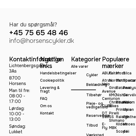
Har du spørgsmål?
+45 75 65 48 46
info@horsenscykler.dk
Kontaktinformation
Nyttige
Kategorier
Populære
links
mærker
Lichtenbergsgade
Alle varer
3As
Handelsbetingelser
ABUS
Falter
Most
Silca
Cykler
8700
Cookiepolitik
Atran
Norden
Motobeca
Sparta
Horsens
Velo
Beklædning
Levering &
Giro
Batavus
Peatys
Man til fre:
fragt
Avenue
Tilbehør
KMC
Nishiki
Cervél
08:00 -
FAQ
Centurion
17:00
Christiania
Pinarello
Woom
Pleje- og
Om os
CUBE
Bikes
vedligehold
Lørdag:
Principia
Vision
Kontakt
DT
Pirelli
10:00 -
Reservedele
SWISS
Raleigh
Winthe
13:00
Shimano
E-
Kildemoes
Vii
Tilbud
Søndag:
Fly
MBK
Lukket
Scope
4iiii
Værksted