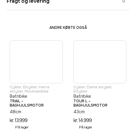
Fragt og levering
ANDRE KØBTE OGSÅ
Cykler
,
Elcykler
,
Herre
Cykler
,
Dame elcykel
,
elcykel
,
Mountainbike
Elcykler
Batribike
Batribike
TRAIL –
TOUR L –
BAGHJULSMOTOR
BAGHJULSMOTOR
48cm
43cm
kr.
13.999
kr.
14.999
På lager
På lager