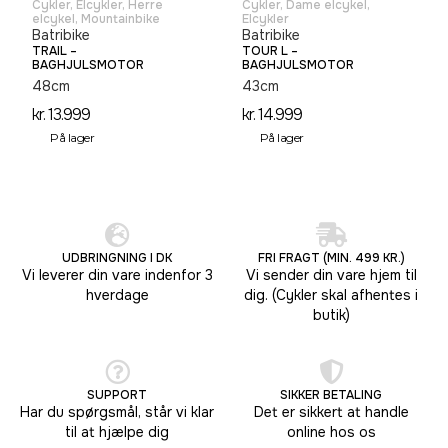
Cykler
,
Elcykler
,
Herre
Cykler
,
Dame elcykel
,
elcykel
,
Mountainbike
Elcykler
Batribike
Batribike
TRAIL –
TOUR L –
BAGHJULSMOTOR
BAGHJULSMOTOR
48cm
43cm
kr.
13.999
kr.
14.999
På lager
På lager
UDBRINGNING I DK
FRI FRAGT (MIN. 499 KR.)
Vi leverer din vare indenfor 3
Vi sender din vare hjem til
hverdage
dig. (Cykler skal afhentes i
butik)
SUPPORT
SIKKER BETALING
Har du spørgsmål, står vi klar
Det er sikkert at handle
til at hjælpe dig
online hos os