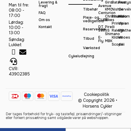
Levering &
Giro
Batavus
Peatys
Man til fre:
fragt
Avenue
Tilbehør
KMC
Nishiki
Cervél
08:00 -
FAQ
Centurion
17:00
Christiania
Pinarello
Woom
Pleje- og
Om os
CUBE
Bikes
vedligehold
Lørdag:
Principia
Vision
Kontakt
DT
Pirelli
10:00 -
Reservedele
SWISS
Raleigh
Winthe
13:00
Shimano
E-
Kildemoes
Vii
Tilbud
Søndag:
Fly
MBK
Lukket
Scope
4iiii
Værksted
Cykeludlejning
CVR:
43902385
Cookiepolitik
© Copyright 2026 •
Horsens Cykler
Der tages forbehold for tryk- og tastefejl, prisændringer/-stigninger
eller forkert prissætning samt udgåede varer på webshoppen.