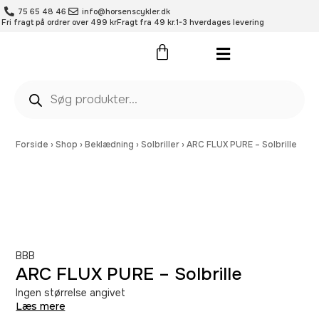
75 65 48 46
info@horsenscykler.dk
Fri fragt på ordrer over 499 kr
Fragt fra 49 kr.
1-3 hverdages levering
Pleje- og vedligehold
Forside
›
Shop
›
Beklædning
›
Solbriller
›
ARC FLUX PURE – Solbrille
BBB
ARC FLUX PURE – Solbrille
Ingen størrelse angivet
Læs mere