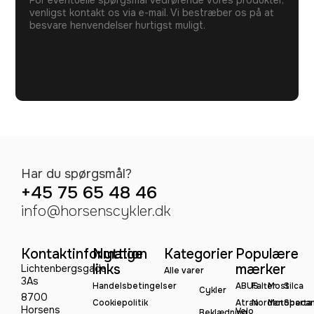
venligst kontakt os via e-mail. Vi bestræber os på at
besvare henvendelser hurtigst muligt.
Har du spørgsmål?
+45 75 65 48 46
info@horsenscykler.dk
Kontaktinformation
Nyttige
Kategorier
Populære
links
mærker
Lichtenbergsgade
Alle varer
3As
Handelsbetingelser
ABUS
Falter
Most
Silca
Cykler
8700
Cookiepolitik
Atran
Norden
Motobeca
Sparta
Horsens
Velo
Beklædning