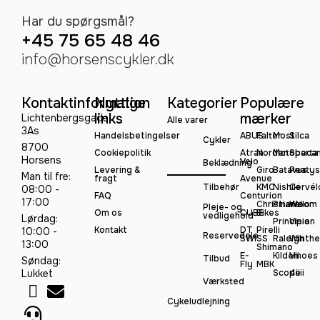
Har du spørgsmål?
+45 75 65 48 46
info@horsenscykler.dk
Kontaktinformation
Nyttige
Kategorier
Populære
links
mærker
Lichtenbergsgade
Alle varer
3As
Handelsbetingelser
ABUS
Falter
Most
Silca
Cykler
8700
Cookiepolitik
Atran
Norden
Motobeca
Sparta
Horsens
Velo
Beklædning
Levering &
Giro
Batavus
Peatys
Man til fre:
fragt
Avenue
Tilbehør
KMC
Nishiki
Cervél
08:00 -
FAQ
Centurion
17:00
Christiania
Pinarello
Woom
Pleje- og
Om os
CUBE
Bikes
vedligehold
Lørdag:
Principia
Vision
Kontakt
DT
Pirelli
10:00 -
Reservedele
SWISS
Raleigh
Winthe
13:00
Shimano
E-
Kildemoes
Vii
Tilbud
Søndag:
Fly
MBK
Lukket
Scope
4iiii
Værksted
Cykeludlejning