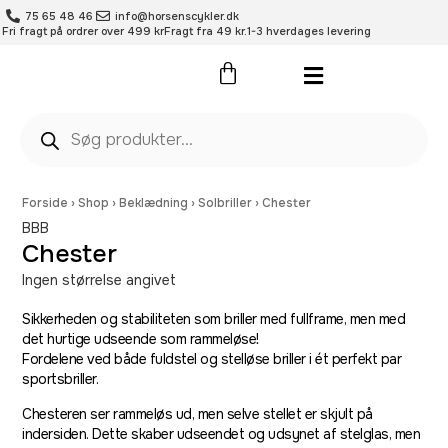
75 65 48 46
info@horsenscykler.dk
Fri fragt på ordrer over 499 kr
Fragt fra 49 kr.
1-3 hverdages levering
Pleje- og vedligehold
Forside
›
Shop
›
Beklædning
›
Solbriller
›
Chester
BBB
Chester
Ingen størrelse angivet
Sikkerheden og stabiliteten som ​​briller med fullframe, men med
det hurtige udseende som rammeløse!
Fordelene ved både fuldstel og stelløse briller i ét perfekt par
sportsbriller.
Chesteren ser rammeløs ud, men selve stellet er skjult på
indersiden. Dette skaber udseendet og udsynet af stelglas, men