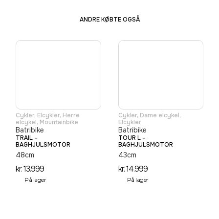
ANDRE KØBTE OGSÅ
Cykler
,
Elcykler
,
Herre
Cykler
,
Dame elcykel
,
elcykel
,
Mountainbike
Elcykler
Batribike
Batribike
TRAIL –
TOUR L –
BAGHJULSMOTOR
BAGHJULSMOTOR
48cm
43cm
kr.
13.999
kr.
14.999
På lager
På lager