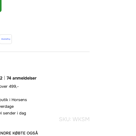
.2
74 anmeldelser
 over 499,-
butik i Horsens
hverdage
vi sender i dag
SKU: WKSM
ANDRE KØBTE OGSÅ