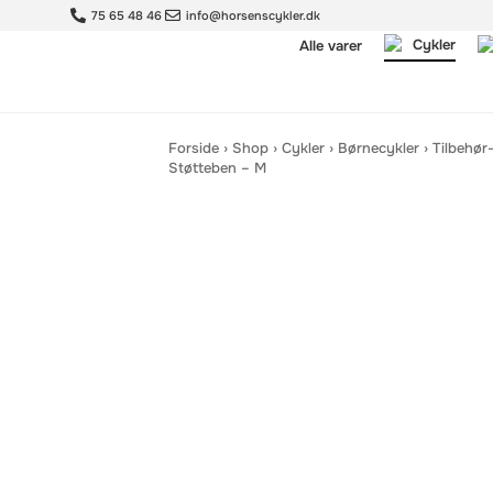
75 65 48 46
info@horsenscykler.dk
Cykler
Alle varer
Forside
›
Shop
›
Cykler
›
Børnecykler
›
Tilbehør
Støtteben – M