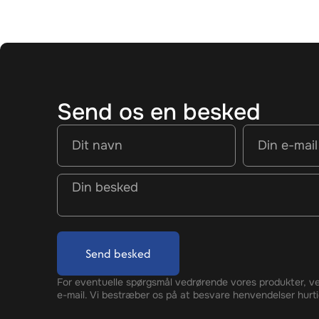
Send os en besked
Send besked
For eventuelle spørgsmål vedrørende vores produkter, ve
e-mail. Vi bestræber os på at besvare henvendelser hurti