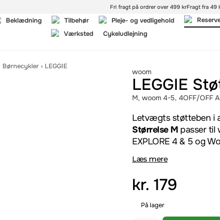
Fri fragt på ordrer over 499 kr
Fragt fra 49 k
Reserv
Beklædning
Tilbehør
Pleje- og vedligehold
Værksted
Cykeludlejning
- Børnecykler
›
LEGGIE
woom
LEGGIE Stø
M, woom 4-5, 4OFF/OFF A
Letvægts støtteben i 
Størrelse M
passer ti
EXPLORE 4 & 5 og W
Læs mere
kr.
179
På lager