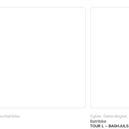
untainbike
Cykler
,
Dame elcykel
,
Batribike
TOUR L – BAGHJUL