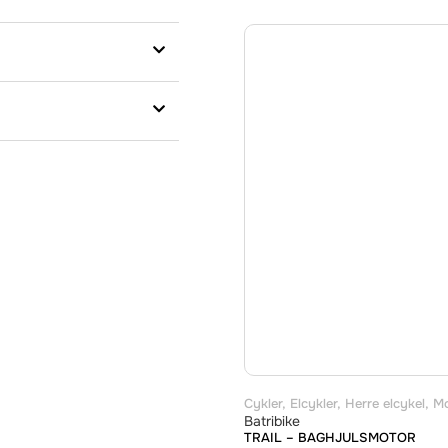
Cykler
,
Elcykler
,
Herre elcykel
,
Mo
Batribike
TRAIL – BAGHJULSMOTOR