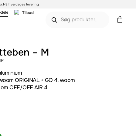
r.
1-3 hverdages levering
edele
Tilbud
tteben – M
IR
aluminium
l woom ORIGINAL + GO 4, woom
oom OFF/OFF AIR 4