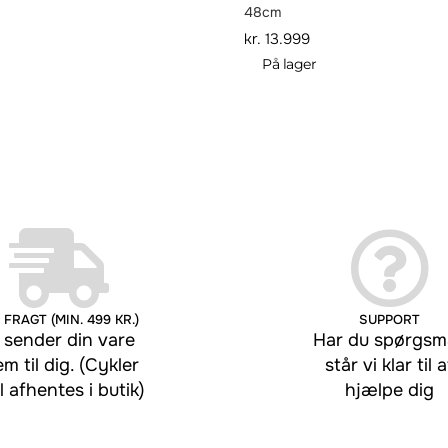
48cm
kr.
13.999
På lager
 FRAGT (MIN. 499 KR.)
SUPPORT
 sender din vare
Har du spørgsmå
em til dig. (Cykler
står vi klar til a
l afhentes i butik)
hjælpe dig