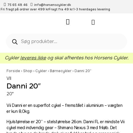
75 65 48 46
info@horsenscykler.dk
Fri fragt på ordrer over 499 kr
Fragt fra 49 kr.
1-3 hverdages levering
Pleje- og vedligehold
Cykler
leveres ikke
og skal afhentes hos Horsens Cykler.
Forside
›
Shop
›
Cykler
›
Børnecykler
›
Danni 20″
VII
Danni 20″
20"
Vii Danni er en superflot cykel – fremstillet i aluminium – vægten
er kun 8,0kg.
Hjulstørrelse er 20” – stelstørrelse 26cm. Danni FL er mindste Vii
cykel med indvendig gear – Shimano Nexus 3 med friløb. Det