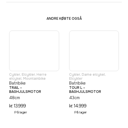
ANDRE KØBTE OGSÅ
Cykler
,
Elcykler
,
Herre
Cykler
,
Dame elcykel
,
elcykel
,
Mountainbike
Elcykler
Batribike
Batribike
TRAIL –
TOUR L –
BAGHJULSMOTOR
BAGHJULSMOTOR
48cm
43cm
kr.
13.999
kr.
14.999
På lager
På lager