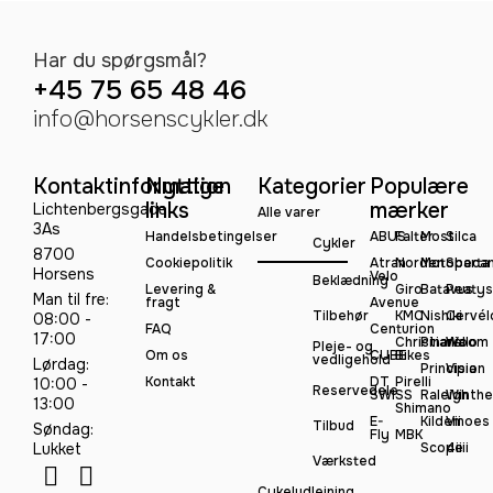
Har du spørgsmål?
+45 75 65 48 46
info@horsenscykler.dk
Kontaktinformation
Nyttige
Kategorier
Populære
links
mærker
Lichtenbergsgade
Alle varer
3As
Handelsbetingelser
ABUS
Falter
Most
Silca
Cykler
8700
Cookiepolitik
Atran
Norden
Motobeca
Sparta
Horsens
Velo
Beklædning
Levering &
Giro
Batavus
Peatys
Man til fre:
fragt
Avenue
Tilbehør
KMC
Nishiki
Cervél
08:00 -
FAQ
Centurion
17:00
Christiania
Pinarello
Woom
Pleje- og
Om os
CUBE
Bikes
vedligehold
Lørdag:
Principia
Vision
Kontakt
DT
Pirelli
10:00 -
Reservedele
SWISS
Raleigh
Winthe
13:00
Shimano
E-
Kildemoes
Vii
Tilbud
Søndag:
Fly
MBK
Lukket
Scope
4iiii
Værksted
Cykeludlejning