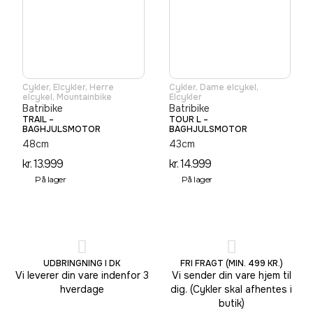
Cykler
,
Elcykler
,
Herre
Cykler
,
Dame elcykel
,
elcykel
,
Mountainbike
Elcykler
Batribike
Batribike
TRAIL –
TOUR L –
BAGHJULSMOTOR
BAGHJULSMOTOR
48cm
43cm
kr.
13.999
kr.
14.999
På lager
På lager
UDBRINGNING I DK
FRI FRAGT (MIN. 499 KR.)
Vi leverer din vare indenfor 3
Vi sender din vare hjem til
hverdage
dig. (Cykler skal afhentes i
butik)