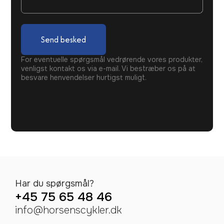
Send besked
For eventuelle spørgsmål vedrørende vores produkter,
venligst kontakt os via e-mail. Vi bestræber os på at
besvare henvendelser hurtigst muligt.
Har du spørgsmål?
+45 75 65 48 46
info@horsenscykler.dk