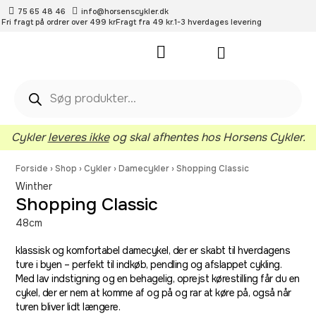
75 65 48 46
info@horsenscykler.dk
Fri fragt på ordrer over 499 kr
Fragt fra 49 kr.
1-3 hverdages levering
Pleje- og vedligehold
Cykler
leveres ikke
og skal afhentes hos Horsens Cykler.
Forside
›
Shop
›
Cykler
›
Damecykler
›
Shopping Classic
Winther
Shopping Classic
48cm
klassisk og komfortabel damecykel, der er skabt til hverdagens
ture i byen – perfekt til indkøb, pendling og afslappet cykling.
Med lav indstigning og en behagelig, oprejst kørestilling får du en
cykel, der er nem at komme af og på og rar at køre på, også når
turen bliver lidt længere.