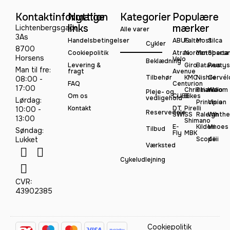
Kontaktinformation
Nyttige
Kategorier
Populære
links
mærker
Lichtenbergsgade
Alle varer
3As
Handelsbetingelser
ABUS
Falter
Most
Silca
Cykler
8700
Cookiepolitik
Atran
Norden
Motobeca
Sparta
Horsens
Velo
Beklædning
Levering &
Giro
Batavus
Peatys
Man til fre:
fragt
Avenue
Tilbehør
KMC
Nishiki
Cervél
08:00 -
FAQ
Centurion
17:00
Christiania
Pinarello
Woom
Pleje- og
Om os
CUBE
Bikes
vedligehold
Lørdag:
Principia
Vision
Kontakt
DT
Pirelli
10:00 -
Reservedele
SWISS
Raleigh
Winthe
13:00
Shimano
E-
Kildemoes
Vii
Tilbud
Søndag:
Fly
MBK
Lukket
Scope
4iiii
Værksted
Cykeludlejning
CVR:
43902385
Cookiepolitik