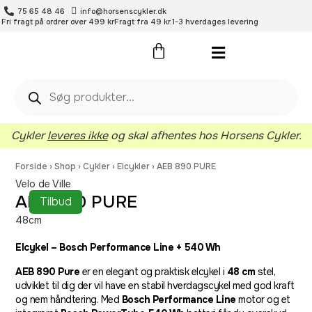
75 65 48 46
info@horsenscykler.dk
Fri fragt på ordrer over 499 kr
Fragt fra 49 kr.
1-3 hverdages levering
Pleje- og vedligehold
Cykler
leveres ikke
og skal afhentes hos Horsens Cykler.
Forside
›
Shop
›
Cykler
›
Elcykler
›
AEB 890 PURE
Velo de Ville
AEB 890 PURE
Tilbud
48cm
Elcykel – Bosch Performance Line + 540 Wh
AEB 890 Pure
er en elegant og praktisk elcykel i
48 cm
stel,
udviklet til dig der vil have en stabil hverdagscykel med god kraft
og nem håndtering. Med
Bosch Performance Line
motor og et