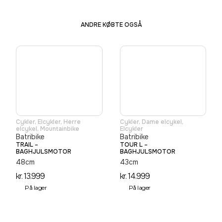
ANDRE KØBTE OGSÅ
Cykler
,
Elcykler
,
Herre
Cykler
,
Dame elcykel
,
elcykel
,
Mountainbike
Elcykler
Batribike
Batribike
TRAIL –
TOUR L –
BAGHJULSMOTOR
BAGHJULSMOTOR
48cm
43cm
kr.
13.999
kr.
14.999
På lager
På lager