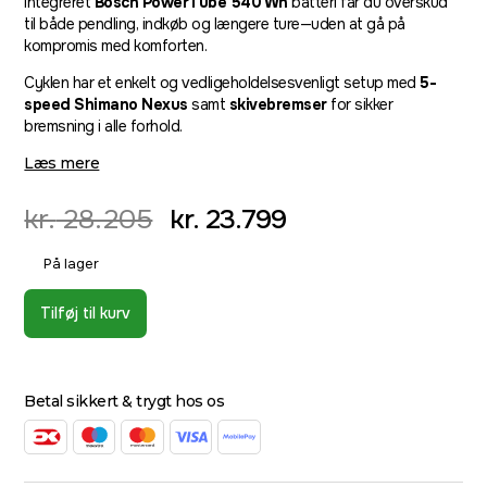
integreret
Bosch PowerTube 540 Wh
batteri får du overskud
til både pendling, indkøb og længere ture—uden at gå på
kompromis med komforten.
Cyklen har et enkelt og vedligeholdelsesvenligt setup med
5-
speed Shimano Nexus
samt
skivebremser
for sikker
bremsning i alle forhold.
Læs mere
kr.
28.205
kr.
23.799
På lager
Tilføj til kurv
Betal sikkert & trygt hos os