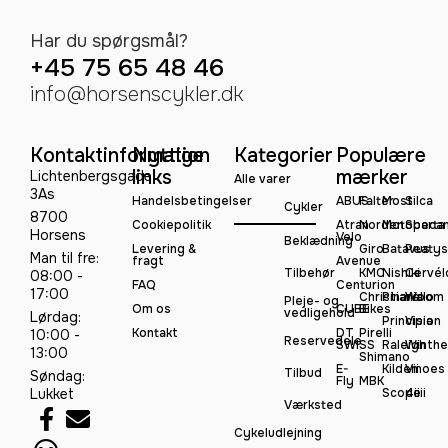
Har du spørgsmål?
+45 75 65 48 46
info@horsenscykler.dk
Kontaktinformation
Nyttige
Kategorier
Populære
links
mærker
Lichtenbergsgade
Alle varer
3As
Handelsbetingelser
ABUS
Falter
Most
Silca
Cykler
8700
Cookiepolitik
Atran
Norden
Motobeca
Sparta
Horsens
Velo
Beklædning
Levering &
Giro
Batavus
Peatys
Man til fre:
fragt
Avenue
Tilbehør
KMC
Nishiki
Cervél
08:00 -
FAQ
Centurion
17:00
Christiania
Pinarello
Woom
Pleje- og
Om os
CUBE
Bikes
vedligehold
Lørdag:
Principia
Vision
Kontakt
DT
Pirelli
10:00 -
Reservedele
SWISS
Raleigh
Winthe
13:00
Shimano
E-
Kildemoes
Vii
Tilbud
Søndag:
Fly
MBK
Lukket
Scope
4iiii
Værksted
Cykeludlejning