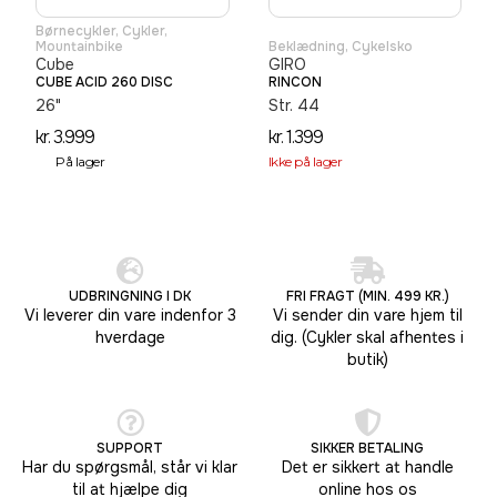
Børnecykler
,
Cykler
,
Mountainbike
Beklædning
,
Cykelsko
Cube
GIRO
CUBE ACID 260 DISC
RINCON
26"
Str. 44
kr.
3.999
kr.
1.399
På lager
Ikke på lager
UDBRINGNING I DK
FRI FRAGT (MIN. 499 KR.)
Vi leverer din vare indenfor 3
Vi sender din vare hjem til
hverdage
dig. (Cykler skal afhentes i
butik)
SUPPORT
SIKKER BETALING
Har du spørgsmål, står vi klar
Det er sikkert at handle
til at hjælpe dig
online hos os