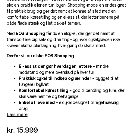
skolen, praktik eller en tur i byen. Shopping-modellen er designet
til praktisk brug og gør det nemt at komme af sted med en
komfortabel kørestilling og en el-assist, der letter benene på
både flade stræk og i let bakket terræn.
Med
EOS Shopping
får du en elcykel, der gør det nemt at
transportere dig selv og dine ting—og hvor cykelglæden ikke
kræver ekstra planlægning, hver gang du skal afsted.
Derfor vil du elske EOS Shopping
El-assist der gør hverdagen lettere
– mindre
modstand og mere overskud på hver tur
Praktisk cykel til indkøb og ærinder
– bygget til at
fungere i bylivet
Komfortabel kørestilling
– god til pendling og ture, der
skal være nemme og behagelige
Enkel at leve med
– elcykel designet til regelmæssig
brug
Læs mere
kr.
15.999