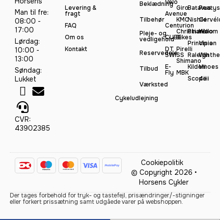
Horsens
Velo
Beklædning
Levering &
Giro
Batavus
Peatys
Man til fre:
fragt
Avenue
Tilbehør
KMC
Nishiki
Cervél
08:00 -
FAQ
Centurion
17:00
Christiania
Pinarello
Woom
Pleje- og
Om os
CUBE
Bikes
vedligehold
Lørdag:
Principia
Vision
Kontakt
DT
Pirelli
10:00 -
Reservedele
SWISS
Raleigh
Winthe
13:00
Shimano
E-
Kildemoes
Vii
Tilbud
Søndag:
Fly
MBK
Lukket
Scope
4iiii
Værksted
Cykeludlejning
CVR:
43902385
Cookiepolitik
© Copyright 2026 •
Horsens Cykler
Der tages forbehold for tryk- og tastefejl, prisændringer/-stigninger
eller forkert prissætning samt udgåede varer på webshoppen.