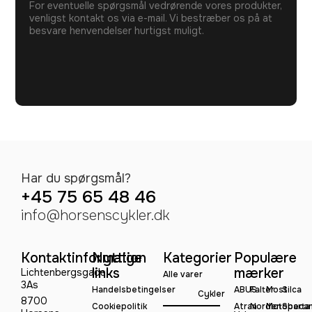
For eventuelle spørgsmål vedrørende vores produkter,
venligst kontakt os via e-mail. Vi bestræber os på at
besvare henvendelser hurtigst muligt.
Har du spørgsmål?
+45 75 65 48 46
info@horsenscykler.dk
Kontaktinformation
Nyttige
Kategorier
Populære
links
mærker
Lichtenbergsgade
Alle varer
3As
Handelsbetingelser
ABUS
Falter
Most
Silca
Cykler
8700
Cookiepolitik
Atran
Norden
Motobeca
Sparta