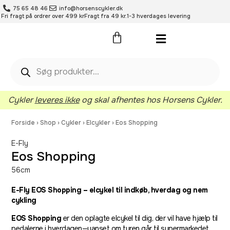
75 65 48 46
info@horsenscykler.dk
Fri fragt på ordrer over 499 kr
Fragt fra 49 kr.
1-3 hverdages levering
Pleje- og vedligehold
Cykler
leveres ikke
og skal afhentes hos Horsens Cykler.
Forside
›
Shop
›
Cykler
›
Elcykler
›
Eos Shopping
E-Fly
Eos Shopping
56cm
E-Fly EOS Shopping – elcykel til indkøb, hverdag og nem
cykling
EOS Shopping
er den oplagte elcykel til dig, der vil have hjælp til
pedalerne i hverdagen—uanset om turen går til supermarkedet,