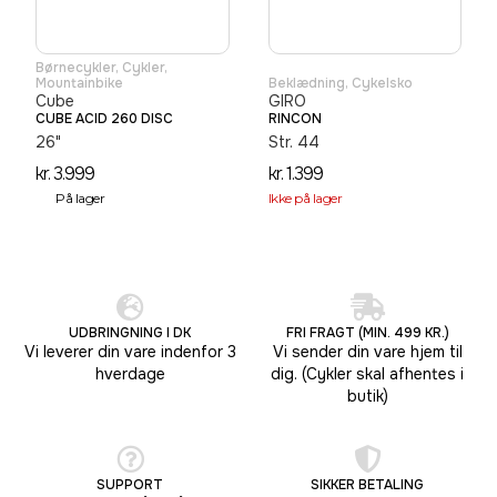
Børnecykler
,
Cykler
,
Mountainbike
Beklædning
,
Cykelsko
Cube
GIRO
CUBE ACID 260 DISC
RINCON
26"
Str. 44
kr.
3.999
kr.
1.399
På lager
Ikke på lager
UDBRINGNING I DK
FRI FRAGT (MIN. 499 KR.)
Vi leverer din vare indenfor 3
Vi sender din vare hjem til
hverdage
dig. (Cykler skal afhentes i
butik)
SUPPORT
SIKKER BETALING