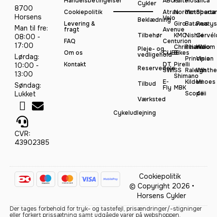
Handelsbetingelser
ABUS
Falter
Most
Silca
Cykler
8700
Cookiepolitik
Atran
Norden
Motobeca
Sparta
Horsens
Velo
Beklædning
Levering &
Giro
Batavus
Peatys
Man til fre:
fragt
Avenue
Tilbehør
KMC
Nishiki
Cervél
08:00 -
FAQ
Centurion
17:00
Christiania
Pinarello
Woom
Pleje- og
Om os
CUBE
Bikes
vedligehold
Lørdag:
Principia
Vision
Kontakt
DT
Pirelli
10:00 -
Reservedele
SWISS
Raleigh
Winthe
13:00
Shimano
E-
Kildemoes
Vii
Tilbud
Søndag:
Fly
MBK
Lukket
Scope
4iiii
Værksted
Cykeludlejning
CVR:
43902385
Cookiepolitik
© Copyright 2026 •
Horsens Cykler
Der tages forbehold for tryk- og tastefejl, prisændringer/-stigninger
eller forkert prissætning samt udgåede varer på webshoppen.