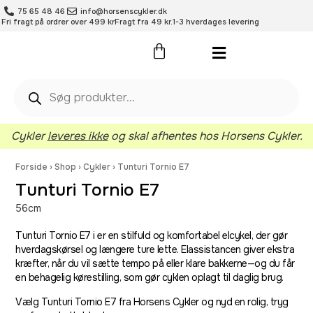
75 65 48 46
info@horsenscykler.dk
Fri fragt på ordrer over 499 kr
Fragt fra 49 kr.
1-3 hverdages levering
Pleje- og vedligehold
Cykler
leveres ikke
og skal afhentes hos Horsens Cykler.
Forside
›
Shop
›
Cykler
›
Tunturi Tornio E7
Tunturi Tornio E7
56cm
Tunturi Tornio E7 i er en stilfuld og komfortabel elcykel, der gør
hverdagskørsel og længere ture lette. Elassistancen giver ekstra
kræfter, når du vil sætte tempo på eller klare bakkerne—og du får
en behagelig kørestilling, som gør cyklen oplagt til daglig brug.
Vælg Tunturi Tornio E7 fra Horsens Cykler og nyd en rolig, tryg