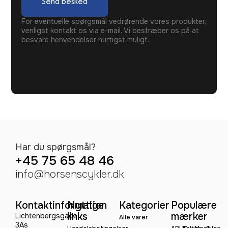
Send besked
For eventuelle spørgsmål vedrørende vores produkter,
venligst kontakt os via e-mail. Vi bestræber os på at
besvare henvendelser hurtigst muligt.
Har du spørgsmål?
+45 75 65 48 46
info@horsenscykler.dk
Kontaktinformation
Nyttige
Kategorier
Populære
links
mærker
Lichtenbergsgade
Alle varer
3As