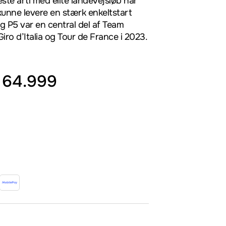
ste årti med elite landevejsløb har
t kunne levere en stærk enkeltstart
og P5 var en central del af Team
iro d’Italia og Tour de France i 2023.
64.999