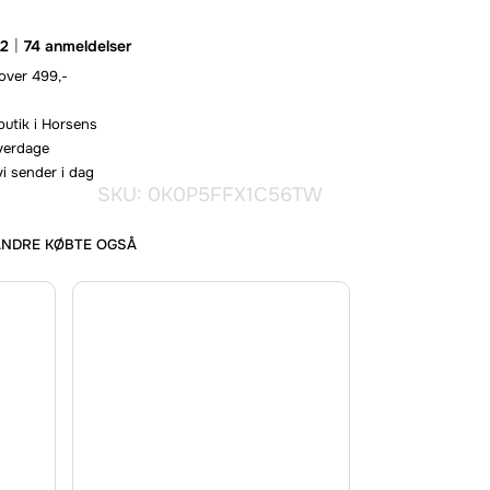
.2
74 anmeldelser
 over 499,-
butik i Horsens
hverdage
vi sender i dag
SKU: 0K0P5FFX1C56TW
ANDRE KØBTE OGSÅ