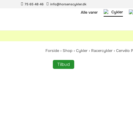
75 65 48 46
info@horsenscykler.dk
Cykler
Alle varer
Forside
›
Shop
›
Cykler
›
Racercykler
›
Cervélo 
Tilbud