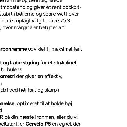
de ramme og de integrerede
ftmodstand og giver et rent cockpit-
stabilt i bøjlerne og spare watt over
n er et oplagt valg til både 70.3,
, hvor marginaler betyder alt.
arbonramme
udviklet til maksimal fart
t og kabelstyring
for et strømlinet
 turbulens
eometri
der giver en effektiv,
n
abil ved høj fart og skarp i
parelse
: optimeret til at holde høj
d
 på din næste Ironman, eller du vil
eltstart, er
Cervélo P5
en cykel, der