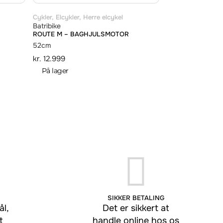
Cykler
,
Elcykler
,
Herre elcykel
Batribike
ROUTE M – BAGHJULSMOTOR
52cm
kr.
12.999
På lager
SIKKER BETALING
l,
Det er sikkert at
t
handle online hos os