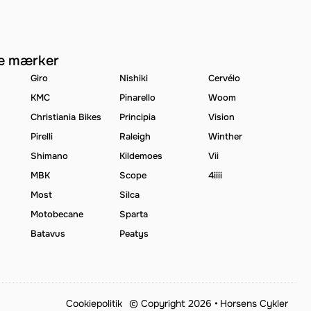
e mærker
Giro
Nishiki
Cervélo
KMC
Pinarello
Woom
Christiania Bikes
Principia
Vision
Pirelli
Raleigh
Winther
Shimano
Kildemoes
Vii
MBK
Scope
4iiii
Most
Silca
Motobecane
Sparta
Batavus
Peatys
Cookiepolitik
© Copyright 2026 •
Horsens Cykler