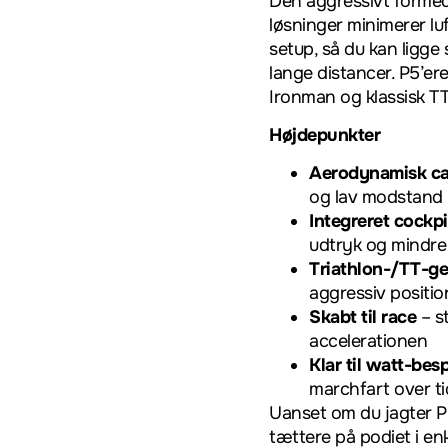
Den aggressivt forme
løsninger minimerer lu
setup, så du kan ligge 
lange distancer. P5’ere
Ironman og klassisk TT
Højdepunkter
Aerodynamisk c
og lav modstand
Integreret cockpi
udtryk og mindre
Triathlon-/TT-g
aggressiv positio
Skabt til race
– st
accelerationen
Klar til watt-bes
marchfart over ti
Uanset om du jagter PR
tættere på podiet i enk