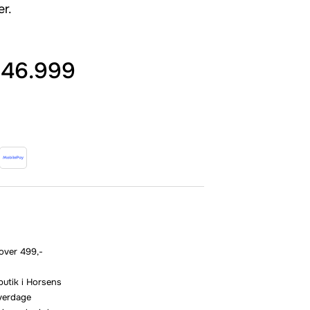
er.
46.999
 over 499,-
butik i Horsens
hverdage