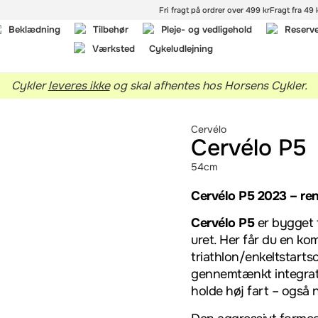
Fri fragt på ordrer over 499 kr
Fragt fra 49 k
Beklædning
Tilbehør
Pleje- og vedligehold
Reserv
Værksted
Cykeludlejning
Cykler
leveres ikke
og skal afhentes hos Horsens Cykler.
Cervélo
Cervélo P5
54cm
Cervélo P5 2023 – ren
Cervélo P5
er bygget 
uret. Her får du en ko
triathlon/enkeltstart
gennemtænkt integratio
holde høj fart – også 