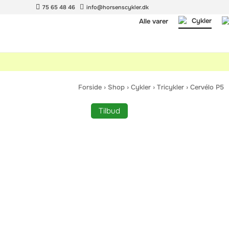
75 65 48 46
info@horsenscykler.dk
Cykler
Alle varer
Forside
›
Shop
›
Cykler
›
Tricykler
›
Cervélo P5
Tilbud