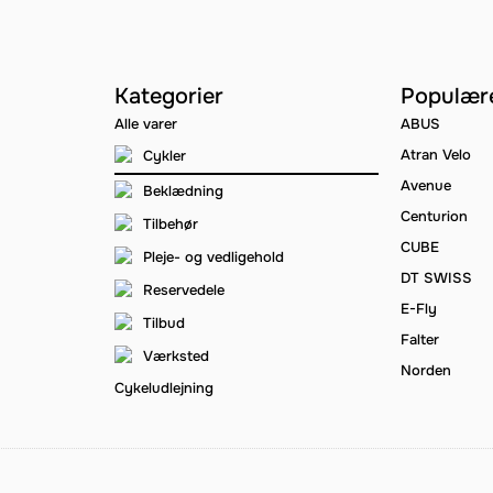
Kategorier
Populær
Alle varer
ABUS
Atran Velo
Cykler
Avenue
Beklædning
Centurion
Tilbehør
CUBE
Pleje- og vedligehold
DT SWISS
Reservedele
E-Fly
Tilbud
Falter
Værksted
Norden
Cykeludlejning