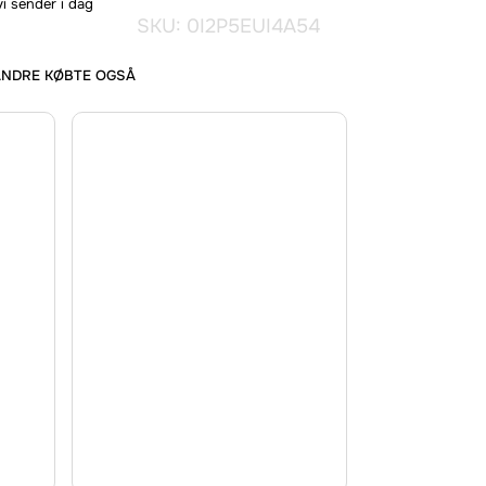
vi sender i dag
SKU: 0I2P5EUI4A54
ANDRE KØBTE OGSÅ