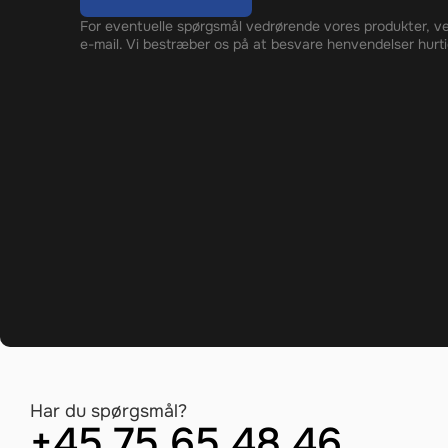
For eventuelle spørgsmål vedrørende vores produkter, ve
e-mail. Vi bestræber os på at besvare henvendelser hurti
Har du spørgsmål?
+45 75 65 48 46