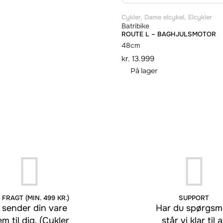
Cykler
,
Dame elcykel
,
Elcykler
Batribike
ROUTE L – BAGHJULSMOTOR
48cm
kr.
13.999
På lager
 FRAGT (MIN. 499 KR.)
SUPPORT
 sender din vare
Har du spørgsmå
em til dig. (Cykler
står vi klar til a