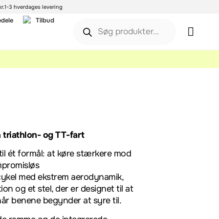
r.
1-3 hverdages levering
edele
Tilbud
 triathlon- og TT-fart
til ét formål: at køre stærkere mod
mpromisløs
scykel med ekstrem aerodynamik,
n og et stel, der er designet til at
når benene begynder at syre til.