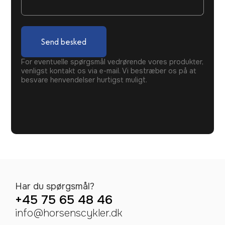
Send besked
For eventuelle spørgsmål vedrørende vores produkter,
venligst kontakt os via e-mail. Vi bestræber os på at
besvare henvendelser hurtigst muligt.
Har du spørgsmål?
+45 75 65 48 46
info@horsenscykler.dk