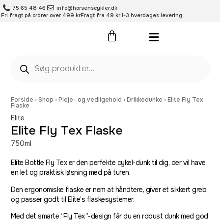
75 65 48 46
info@horsenscykler.dk
Fri fragt på ordrer over 499 kr
Fragt fra 49 kr.
1-3 hverdages levering
Pleje- og vedligehold
Forside
›
Shop
›
Pleje- og vedligehold
›
Drikkedunke
›
Elite Fly Tex
Flaske
Elite
Elite Fly Tex Flaske
750ml
Elite Bottle Fly Tex er den perfekte cykel-dunk til dig, der vil have
en let og praktisk løsning med på turen.
Den ergonomiske flaske er nem at håndtere, giver et sikkert greb
og passer godt til Elite’s flaskesystemer.
Med det smarte “Fly Tex”-design får du en robust dunk med god