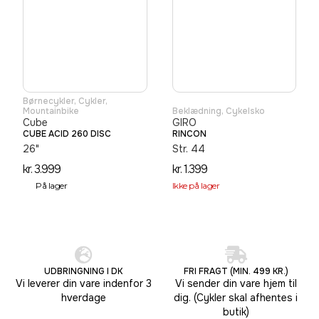
Børnecykler
,
Cykler
,
Mountainbike
Beklædning
,
Cykelsko
Cube
GIRO
CUBE ACID 260 DISC
RINCON
26"
Str. 44
kr.
3.999
kr.
1.399
På lager
Ikke på lager
UDBRINGNING I DK
FRI FRAGT (MIN. 499 KR.)
Vi leverer din vare indenfor 3
Vi sender din vare hjem til
hverdage
dig. (Cykler skal afhentes i
butik)