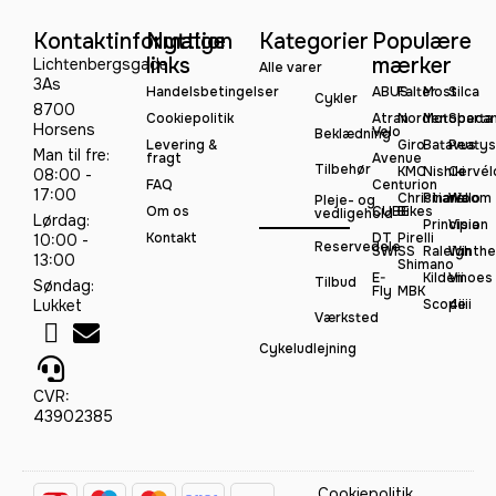
Kontaktinformation
Nyttige
Kategorier
Populære
links
mærker
Lichtenbergsgade
Alle varer
3As
Handelsbetingelser
ABUS
Falter
Most
Silca
Cykler
8700
Cookiepolitik
Atran
Norden
Motobeca
Sparta
Horsens
Velo
Beklædning
Levering &
Giro
Batavus
Peatys
Man til fre:
fragt
Avenue
Tilbehør
KMC
Nishiki
Cervél
08:00 -
FAQ
Centurion
17:00
Christiania
Pinarello
Woom
Pleje- og
Om os
CUBE
Bikes
vedligehold
Lørdag:
Principia
Vision
Kontakt
DT
Pirelli
10:00 -
Reservedele
SWISS
Raleigh
Winthe
13:00
Shimano
E-
Kildemoes
Vii
Tilbud
Søndag:
Fly
MBK
Lukket
Scope
4iiii
Værksted
Cykeludlejning
CVR:
43902385
Cookiepolitik