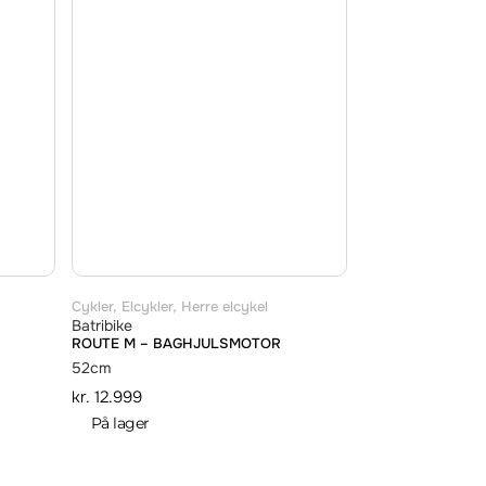
Cykler
,
Elcykler
,
Herre elcykel
Batribike
ROUTE M – BAGHJULSMOTOR
52cm
kr.
12.999
På lager