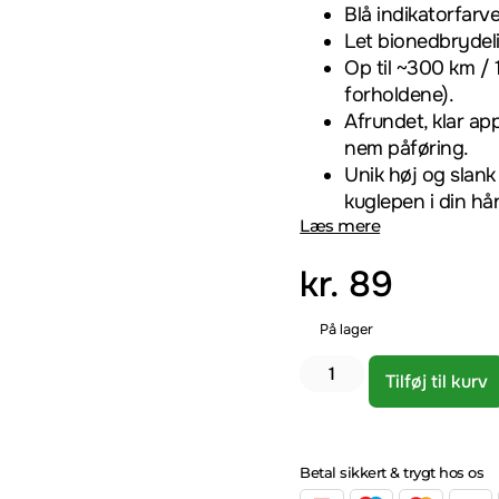
Blå indikatorfarve 
Let bionedbrydeli
Op til ~300 km / 
forholdene).
Afrundet, klar ap
nem påføring.
Unik høj og slank
kuglepen i din hå
Læs mere
kr.
89
På lager
Tilføj til kurv
Betal sikkert & trygt hos os