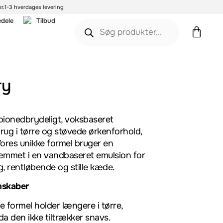
r.
1-3 hverdages levering
edele
Tilbud
ry
 bionedbrydeligt, voksbaseret
rug i tørre og støvede ørkenforhold,
. Vores unikke formel bruger en
æmmet i en vandbaseret emulsion for
g, rentløbende og stille kæde.
nskaber
 formel holder længere i tørre,
da den ikke tiltrækker snavs.