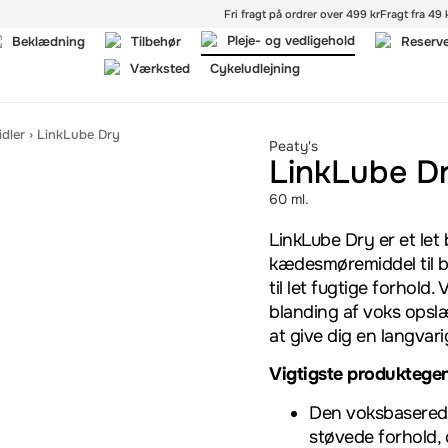
Fri fragt på ordrer over 499 kr
Fragt fra 49 k
Pleje- og vedligehold
Beklædning
Tilbehør
Reserv
Værksted
Cykeludlejning
dler
›
LinkLube Dry
Peaty's
LinkLube D
60 ml.
LinkLube Dry er et let
kædesmøremiddel til b
til let fugtige forhold
blanding af voks opsl
at give dig en langvari
Vigtigste produktege
Den voksbaserede
støvede forhold, 