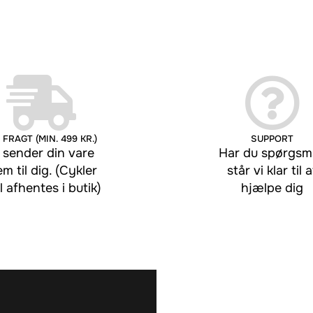
 FRAGT (MIN. 499 KR.)
SUPPORT
 sender din vare
Har du spørgsmå
em til dig. (Cykler
står vi klar til a
l afhentes i butik)
hjælpe dig