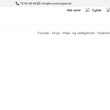
75 65 48 46
info@horsenscykler.dk
Alle varer
Cykler
Forside
›
Shop
›
Pleje- og vedligehold
›
Smøremi