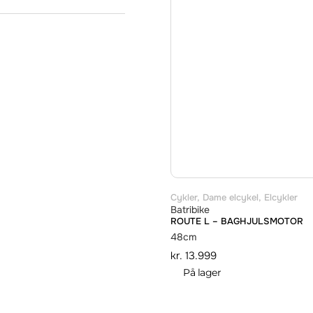
Cykler
,
Dame elcykel
,
Elcykler
Batribike
ROUTE L – BAGHJULSMOTOR
48cm
kr.
13.999
På lager