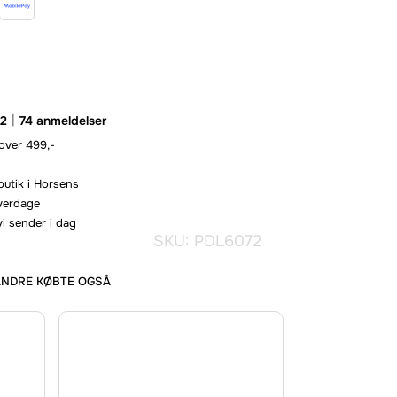
.2
74 anmeldelser
 over 499,-
butik i Horsens
hverdage
vi sender i dag
SKU: PDL6072
ANDRE KØBTE OGSÅ