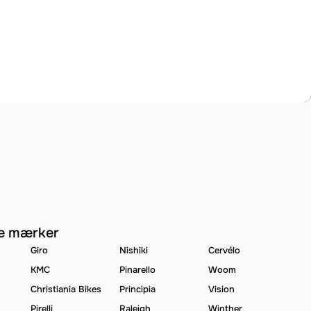
e mærker
Giro
Nishiki
Cervélo
KMC
Pinarello
Woom
Christiania Bikes
Principia
Vision
Pirelli
Raleigh
Winther