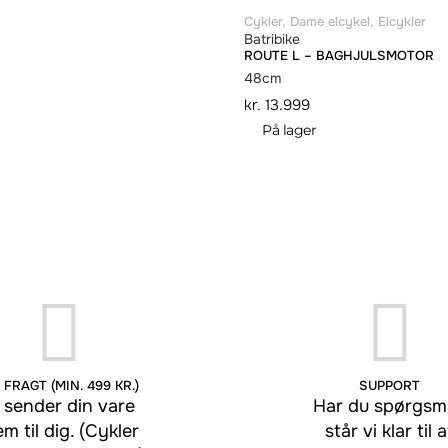
Cykler
,
Dame elcykel
,
Elcykler
Batribike
ROUTE L – BAGHJULSMOTOR
48cm
kr.
13.999
På lager
 FRAGT (MIN. 499 KR.)
SUPPORT
 sender din vare
Har du spørgsmå
em til dig. (Cykler
står vi klar til a