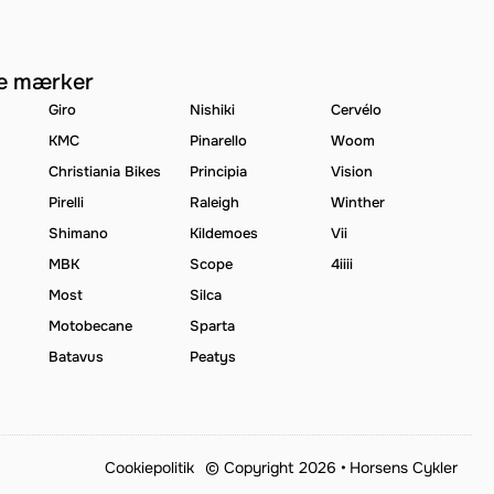
e mærker
Giro
Nishiki
Cervélo
KMC
Pinarello
Woom
Christiania Bikes
Principia
Vision
Pirelli
Raleigh
Winther
Shimano
Kildemoes
Vii
MBK
Scope
4iiii
Most
Silca
Motobecane
Sparta
Batavus
Peatys
Cookiepolitik
© Copyright 2026 •
Horsens Cykler