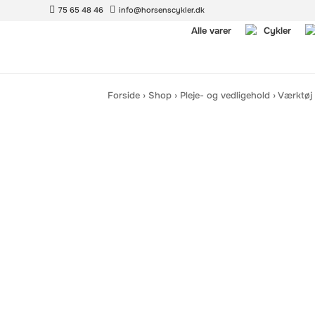
75 65 48 46
info@horsenscykler.dk
Alle varer
Cykler
Forside
›
Shop
›
Pleje- og vedligehold
›
Værktøj