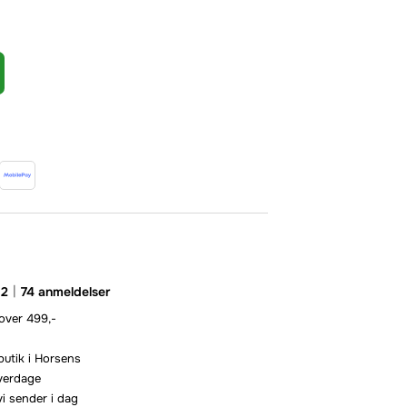
.2
74 anmeldelser
 over 499,-
butik i Horsens
hverdage
vi sender i dag