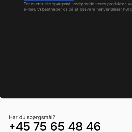
For eventuelle spørgsmål vedrørende vores produkter, ve
e-mail. Vi bestræber os på at besvare henvendelser hurti
Har du spørgsmål?
+45 75 65 48 46