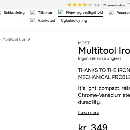
Fr
4.2
74 anmeldelser
Pleje- og vedligehold
Beklædning
Tilbehør
Reserv
Værksted
Cykeludlejning
›
Multitool Iron 9
MOST
Multitool Ir
Ingen størrelse angivet
THANKS TO THE IRON
MECHANICAL PROBLE
It’s light, compact, rel
Chrome-Vanadium steel
durability.
Læs mere
kr.
349