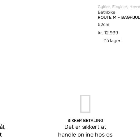
Cykler
,
Elcykler
,
Herre
Batribike
ROUTE M – BAGHJU
52cm
kr.
12.999
På lager
SIKKER BETALING
l,
Det er sikkert at
t
handle online hos os