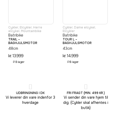
Cykler
,
Elcykler
,
Herre
Cykler
,
Dame elcykel
,
elcykel
,
Mountainbike
Elcykler
Batribike
Batribike
TRAIL –
TOUR L –
BAGHJULSMOTOR
BAGHJULSMOTOR
48cm
43cm
kr.
13.999
kr.
14.999
På lager
På lager
UDBRINGNING I DK
FRI FRAGT (MIN. 499 KR.)
Vi leverer din vare indenfor 3
Vi sender din vare hjem til
hverdage
dig. (Cykler skal afhentes i
butik)