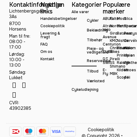
Kontaktinformation
Nyttige
Kategorier
Populære
links
mærker
Lichtenbergsgade
Alle varer
3As
Handelsbetingelser
ABUS
Falter
Most
Silca
Cykler
8700
Cookiepolitik
Atran
Norden
Motobeca
Sparta
Horsens
Velo
Beklædning
Levering &
Giro
Batavus
Peatys
Man til fre:
fragt
Avenue
Tilbehør
KMC
Nishiki
Cervél
08:00 -
FAQ
Centurion
17:00
Christiania
Pinarello
Woom
Pleje- og
Om os
CUBE
Bikes
vedligehold
Lørdag:
Principia
Vision
Kontakt
DT
Pirelli
10:00 -
Reservedele
SWISS
Raleigh
Winthe
13:00
Shimano
E-
Kildemoes
Vii
Tilbud
Søndag:
Fly
MBK
Lukket
Scope
4iiii
Værksted
Cykeludlejning
CVR:
43902385
Cookiepolitik
© Copyright 2026 •