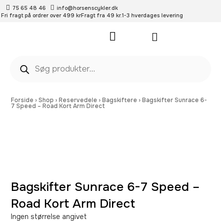
75 65 48 46
info@horsenscykler.dk
Fri fragt på ordrer over 499 kr
Fragt fra 49 kr.
1-3 hverdages levering
Pleje- og vedligehold
Forside
›
Shop
›
Reservedele
›
Bagskiftere
›
Bagskifter Sunrace 6-
7 Speed – Road Kort Arm Direct
Bagskifter Sunrace 6-7 Speed –
Road Kort Arm Direct
Ingen størrelse angivet