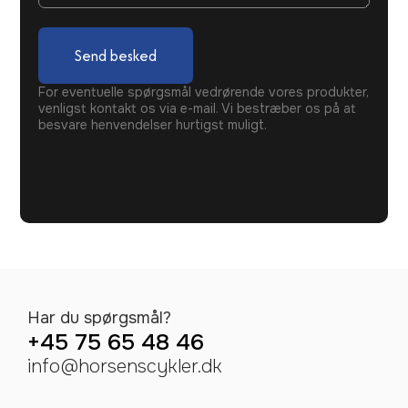
Send besked
For eventuelle spørgsmål vedrørende vores produkter,
venligst kontakt os via e-mail. Vi bestræber os på at
besvare henvendelser hurtigst muligt.
Har du spørgsmål?
+45 75 65 48 46
info@horsenscykler.dk