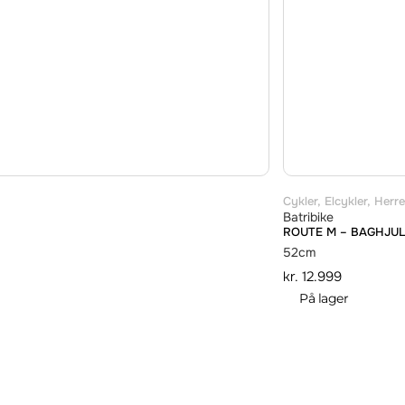
Cykler
,
Elcykler
,
Herre
Batribike
ROUTE M – BAGHJU
52cm
kr.
12.999
På lager