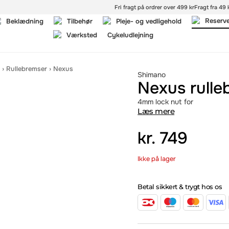
Fri fragt på ordrer over 499 kr
Fragt fra 49 k
Reserv
Beklædning
Tilbehør
Pleje- og vedligehold
Værksted
Cykeludlejning
›
Rullebremser
›
Nexus
Shimano
Nexus rull
4mm lock nut for
Læs mere
kr.
749
Ikke på lager
Betal sikkert & trygt hos os