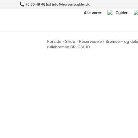
75 65 48 46
info@horsenscykler.dk
Alle varer
Cykler
Forside
›
Shop
›
Reservedele
›
Bremser- og dele
rullebremse BR-C3010