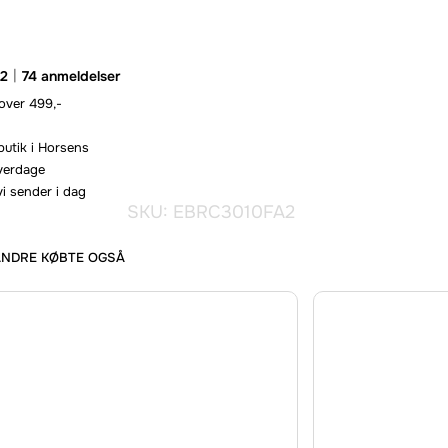
.2
74 anmeldelser
 over 499,-
butik i Horsens
hverdage
vi sender i dag
SKU: EBRC3010FA2
ANDRE KØBTE OGSÅ