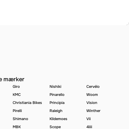
e mærker
Giro
Nishiki
Cervélo
KMC
Pinarello
Woom
Christiania Bikes
Principia
Vision
Pirelli
Raleigh
Winther
Shimano
Kildemoes
Vii
MBK
Scope
4iiii