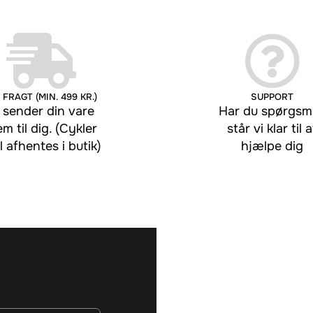
 FRAGT (MIN. 499 KR.)
SUPPORT
 sender din vare
Har du spørgsmå
em til dig. (Cykler
står vi klar til a
l afhentes i butik)
hjælpe dig