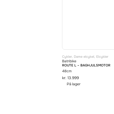
Cykler
,
Dame elcykel
,
Elcykler
Batribike
ROUTE L – BAGHJULSMOTOR
48cm
kr.
13.999
På lager