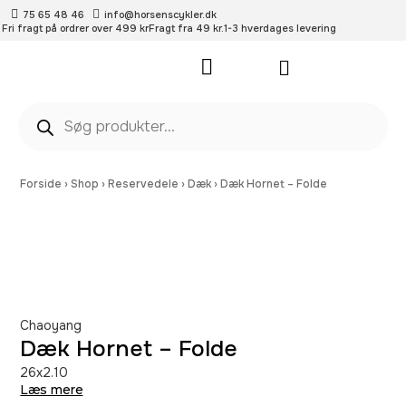
75 65 48 46
info@horsenscykler.dk
Fri fragt på ordrer over 499 kr
Fragt fra 49 kr.
1-3 hverdages levering
Pleje- og vedligehold
Forside
›
Shop
›
Reservedele
›
Dæk
›
Dæk Hornet – Folde
Chaoyang
Dæk Hornet – Folde
26x2.10
Læs mere