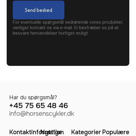
Send besked
For eventuelle spørgsmål vedrørende vores produkter,
venligst kontakt os via e-mail. Vi bestræber os på at
besvare henvendelser hurtigst muligt.
Har du spørgsmål?
+45 75 65 48 46
info@horsenscykler.dk
Kontaktinformation
Nyttige
Kategorier
Populære