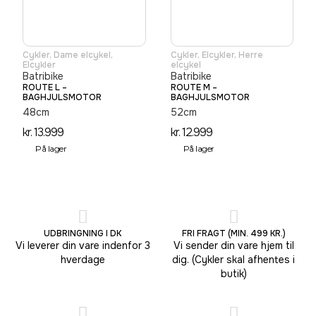
Cykler
,
Dame elcykel
,
Cykler
,
Elcykler
,
Herre
Elcykler
elcykel
Batribike
Batribike
ROUTE L –
ROUTE M –
BAGHJULSMOTOR
BAGHJULSMOTOR
48cm
52cm
kr.
13.999
kr.
12.999
På lager
På lager
UDBRINGNING I DK
FRI FRAGT (MIN. 499 KR.)
Vi leverer din vare indenfor 3
Vi sender din vare hjem til
hverdage
dig. (Cykler skal afhentes i
butik)