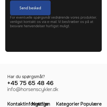
Send besked
For eventuelle spørgsmål vedrørende vores produkter,
venligst kontakt os via e-mail. Vi bestræber os på at
besvare henvendelser hurtigst muligt.
Har du spørgsmål?
+45 75 65 48 46
info@horsenscykler.dk
Kontaktinformation
Nyttige
Kategorier
Populære