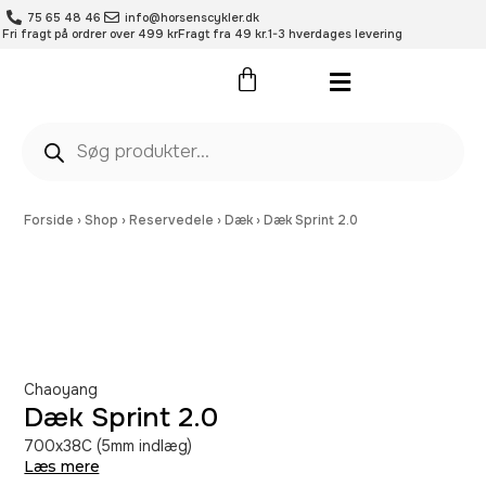
75 65 48 46
info@horsenscykler.dk
Fri fragt på ordrer over 499 kr
Fragt fra 49 kr.
1-3 hverdages levering
Pleje- og vedligehold
Forside
›
Shop
›
Reservedele
›
Dæk
›
Dæk Sprint 2.0
Chaoyang
Dæk Sprint 2.0
700x38C (5mm indlæg)
Læs mere