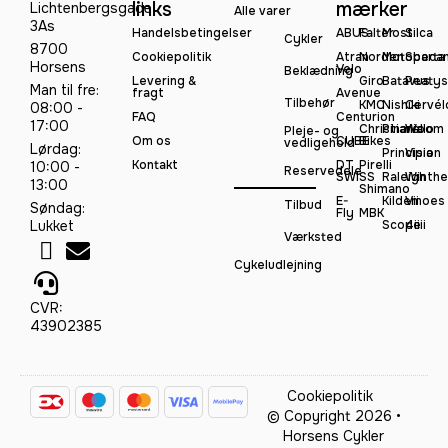
links
mærker
Lichtenbergsgade
Alle varer
3As
Handelsbetingelser
ABUS
Falter
Most
Silca
Cykler
8700
Cookiepolitik
Atran
Norden
Motobeca
Sparta
Horsens
Velo
Beklædning
Levering &
Giro
Batavus
Peatys
Man til fre:
fragt
Avenue
Tilbehør
KMC
Nishiki
Cervél
08:00 -
FAQ
Centurion
17:00
Christiania
Pinarello
Woom
Pleje- og
Om os
CUBE
Bikes
vedligehold
Lørdag:
Principia
Vision
Kontakt
DT
Pirelli
10:00 -
Reservedele
SWISS
Raleigh
Winthe
13:00
Shimano
E-
Kildemoes
Vii
Tilbud
Søndag:
Fly
MBK
Lukket
Scope
4iiii
Værksted
Cykeludlejning
CVR:
43902385
Cookiepolitik
© Copyright 2026 •
Horsens Cykler