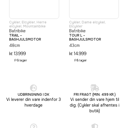
Cykler
,
Elcykler
,
Herre
Cykler
,
Dame elcykel
,
elcykel
,
Mountainbike
Elcykler
Batribike
Batribike
TRAIL –
TOUR L –
BAGHJULSMOTOR
BAGHJULSMOTOR
48cm
43cm
kr.
13.999
kr.
14.999
På lager
På lager
UDBRINGNING I DK
FRI FRAGT (MIN. 499 KR.)
Vi leverer din vare indenfor 3
Vi sender din vare hjem til
hverdage
dig. (Cykler skal afhentes i
butik)