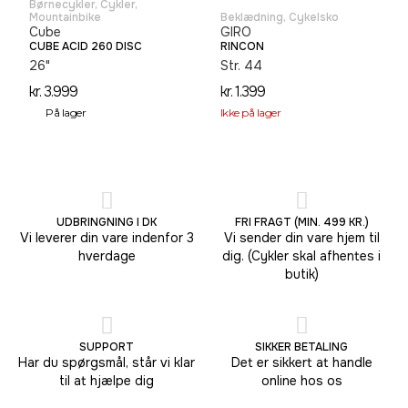
Børnecykler
,
Cykler
,
Mountainbike
Beklædning
,
Cykelsko
Cube
GIRO
CUBE ACID 260 DISC
RINCON
26"
Str. 44
kr.
3.999
kr.
1.399
På lager
Ikke på lager
UDBRINGNING I DK
FRI FRAGT (MIN. 499 KR.)
Vi leverer din vare indenfor 3
Vi sender din vare hjem til
hverdage
dig. (Cykler skal afhentes i
butik)
SUPPORT
SIKKER BETALING
Har du spørgsmål, står vi klar
Det er sikkert at handle
til at hjælpe dig
online hos os