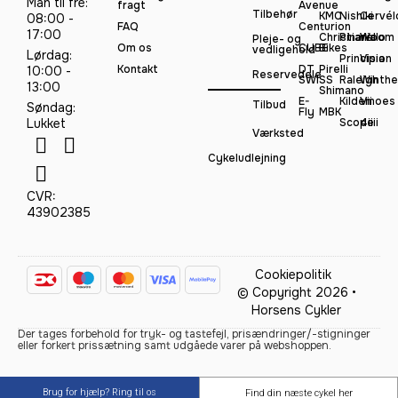
Man til fre:
fragt
Avenue
Tilbehør
KMC
Nishiki
Cervél
08:00 -
FAQ
Centurion
17:00
Christiania
Pinarello
Woom
Pleje- og
Om os
CUBE
Bikes
vedligehold
Lørdag:
Principia
Vision
Kontakt
DT
Pirelli
10:00 -
Reservedele
SWISS
Raleigh
Winthe
13:00
Shimano
E-
Kildemoes
Vii
Tilbud
Søndag:
Fly
MBK
Lukket
Scope
4iiii
Værksted
Cykeludlejning
CVR:
43902385
Cookiepolitik
© Copyright 2026 •
Horsens Cykler
Der tages forbehold for tryk- og tastefejl, prisændringer/-stigninger
eller forkert prissætning samt udgåede varer på webshoppen.
Brug for hjælp? Ring til os
Find din næste cykel her