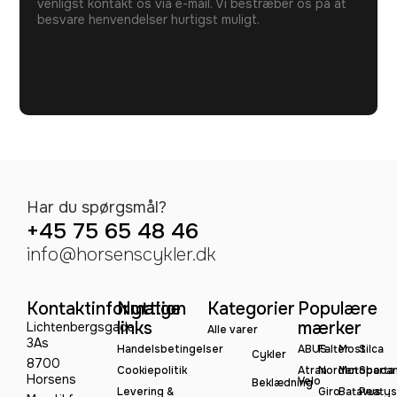
venligst kontakt os via e-mail. Vi bestræber os på at
besvare henvendelser hurtigst muligt.
Har du spørgsmål?
+45 75 65 48 46
info@horsenscykler.dk
Kontaktinformation
Nyttige
Kategorier
Populære
links
mærker
Lichtenbergsgade
Alle varer
3As
Handelsbetingelser
ABUS
Falter
Most
Silca
Cykler
8700
Cookiepolitik
Atran
Norden
Motobeca
Sparta
Horsens
Velo
Beklædning
Levering &
Giro
Batavus
Peatys