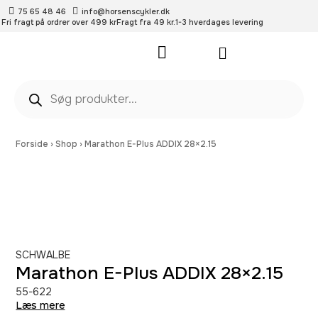
75 65 48 46
info@horsenscykler.dk
Fri fragt på ordrer over 499 kr
Fragt fra 49 kr.
1-3 hverdages levering
Pleje- og vedligehold
Forside
›
Shop
›
Marathon E-Plus ADDIX 28×2.15
SCHWALBE
Marathon E-Plus ADDIX 28×2.15
55-622
Læs mere