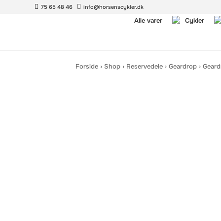
75 65 48 46
info@horsenscykler.dk
Alle varer
Cykler
Forside
›
Shop
›
Reservedele
›
Geardrop
›
Geard