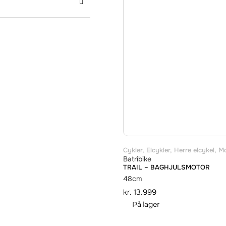
Cykler
,
Elcykler
,
Herre elcykel
,
Mo
Batribike
TRAIL – BAGHJULSMOTOR
48cm
kr.
13.999
På lager