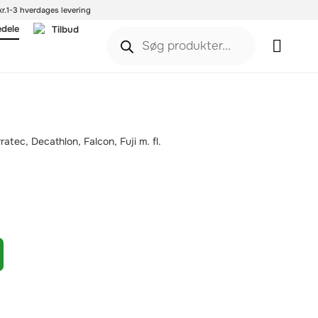
r.
1-3 hverdages levering
edele
Tilbud
tec, Decathlon, Falcon, Fuji m. fl.