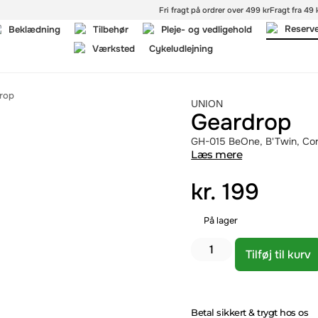
Fri fragt på ordrer over 499 kr
Fragt fra 49 k
Reserv
Beklædning
Tilbehør
Pleje- og vedligehold
Værksted
Cykeludlejning
rop
UNION
Geardrop
GH-015 BeOne, B'Twin, Corra
Læs mere
kr.
199
På lager
Tilføj til kurv
Betal sikkert & trygt hos os