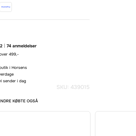
.2
74 anmeldelser
 over 499,-
butik i Horsens
hverdage
vi sender i dag
SKU: 439015
ANDRE KØBTE OGSÅ