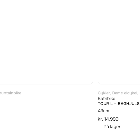
untainbike
Cykler
,
Dame elcykel
,
Batribike
TOUR L – BAGHJUL
43cm
kr.
14.999
På lager