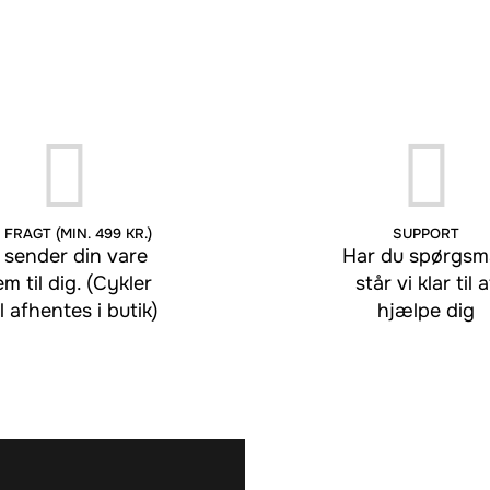
 FRAGT (MIN. 499 KR.)
SUPPORT
 sender din vare
Har du spørgsmå
em til dig. (Cykler
står vi klar til a
l afhentes i butik)
hjælpe dig