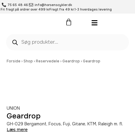
75 65 48 46
info@horsenscykler.dk
Fri fragt på ordrer over 499 kr
Fragt fra 49 kr.
1-3 hverdages levering
Pleje- og vedligehold
Forside
›
Shop
›
Reservedele
›
Geardrop
›
Geardrop
UNION
Geardrop
GH-029 Bergamont, Focus, Fuji, Gitane, KTM, Raleigh m. fl.
Læs mere