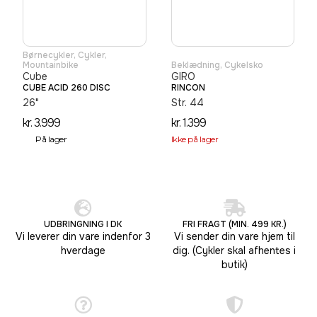
Børnecykler
,
Cykler
,
Mountainbike
Beklædning
,
Cykelsko
Cube
GIRO
CUBE ACID 260 DISC
RINCON
26"
Str. 44
kr.
3.999
kr.
1.399
På lager
Ikke på lager
UDBRINGNING I DK
FRI FRAGT (MIN. 499 KR.)
Vi leverer din vare indenfor 3
Vi sender din vare hjem til
hverdage
dig. (Cykler skal afhentes i
butik)