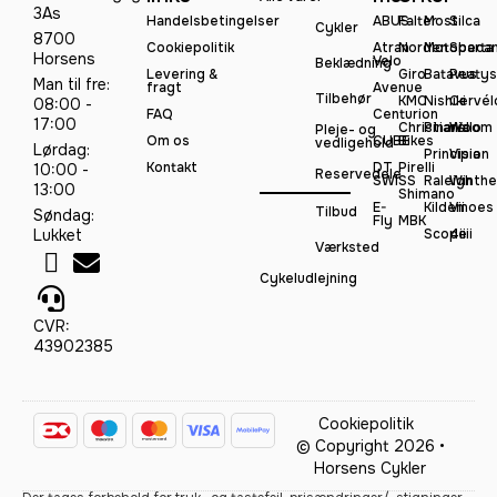
3As
Handelsbetingelser
ABUS
Falter
Most
Silca
Cykler
8700
Cookiepolitik
Atran
Norden
Motobeca
Sparta
Horsens
Velo
Beklædning
Levering &
Giro
Batavus
Peatys
Man til fre:
fragt
Avenue
Tilbehør
KMC
Nishiki
Cervél
08:00 -
FAQ
Centurion
17:00
Christiania
Pinarello
Woom
Pleje- og
Om os
CUBE
Bikes
vedligehold
Lørdag:
Principia
Vision
Kontakt
DT
Pirelli
10:00 -
Reservedele
SWISS
Raleigh
Winthe
13:00
Shimano
E-
Kildemoes
Vii
Tilbud
Søndag:
Fly
MBK
Lukket
Scope
4iiii
Værksted
Cykeludlejning
CVR:
43902385
Cookiepolitik
© Copyright 2026 •
Horsens Cykler