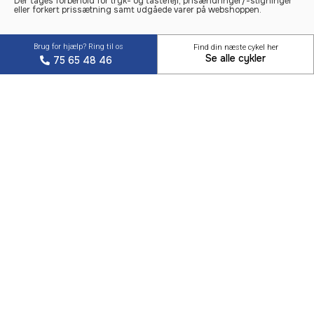
Der tages forbehold for tryk- og tastefejl, prisændringer/-stigninger
eller forkert prissætning samt udgåede varer på webshoppen.
Brug for hjælp? Ring til os
Find din næste cykel her
Se alle cykler
75 65 48 46