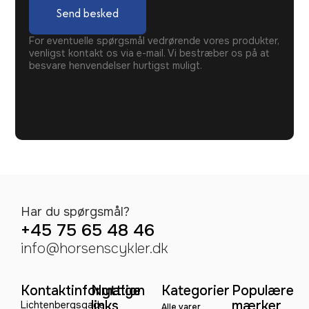
Send besked
For eventuelle spørgsmål vedrørende vores produkter,
venligst kontakt os via e-mail. Vi bestræber os på at
besvare henvendelser hurtigst muligt.
Har du spørgsmål?
+45 75 65 48 46
info@horsenscykler.dk
Kontaktinformation
Nyttige
Kategorier
Populære
links
mærker
Lichtenbergsgade
Alle varer