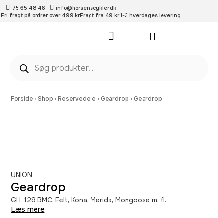
75 65 48 46
info@horsenscykler.dk
Fri fragt på ordrer over 499 kr
Fragt fra 49 kr.
1-3 hverdages levering
Pleje- og vedligehold
Forside
›
Shop
›
Reservedele
›
Geardrop
›
Geardrop
UNION
Geardrop
GH-128 BMC, Felt, Kona, Merida, Mongoose m. fl.
Læs mere