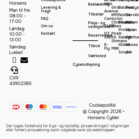
Horsens
Velo
Beklædning
Levering &
Giro
Batavus
Peatys
Man til fre:
fragt
Avenue
Tilbehør
KMC
Nishiki
Cervél
08:00 -
FAQ
Centurion
17:00
Christiania
Pinarello
Woom
Pleje- og
Om os
CUBE
Bikes
vedligehold
Lørdag:
Principia
Vision
Kontakt
DT
Pirelli
10:00 -
Reservedele
SWISS
Raleigh
Winthe
13:00
Shimano
E-
Kildemoes
Vii
Tilbud
Søndag:
Fly
MBK
Lukket
Scope
4iiii
Værksted
Cykeludlejning
CVR:
43902385
Cookiepolitik
© Copyright 2026 •
Horsens Cykler
Der tages forbehold for tryk- og tastefejl, prisændringer/-stigninger
eller forkert prissætning samt udgåede varer på webshoppen.