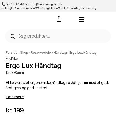
75 65 48 46
info@horsenscykler.dk
Fri fragt på ordrer over 499 kr
Fragt fra 49 kr.
1-3 hverdages levering
Pleje- og vedligehold
Forside
›
Shop
›
Reservedele
›
Håndtag
›
Ergo Lux Håndtag
MixBike
Ergo Lux Håndtag
136/95mm
Et lækkert sæt ergonomiske håndtag i blødt gummi, med et godt
fast greb og god komfort.
Læs mere
kr.
199