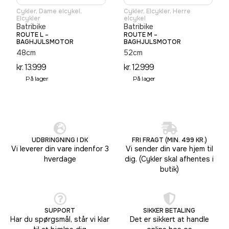
Cykler
,
Dame elcykel
,
Cykler
,
Elcykler
,
Herre
Elcykler
elcykel
Batribike
Batribike
ROUTE L –
ROUTE M –
BAGHJULSMOTOR
BAGHJULSMOTOR
48cm
52cm
kr.
13.999
kr.
12.999
På lager
På lager
UDBRINGNING I DK
FRI FRAGT (MIN. 499 KR.)
Vi leverer din vare indenfor 3
Vi sender din vare hjem til
hverdage
dig. (Cykler skal afhentes i
butik)
SUPPORT
SIKKER BETALING
Har du spørgsmål, står vi klar
Det er sikkert at handle