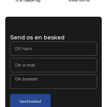
til at hjælpe dig
online hos os
Send os en besked
Send besked