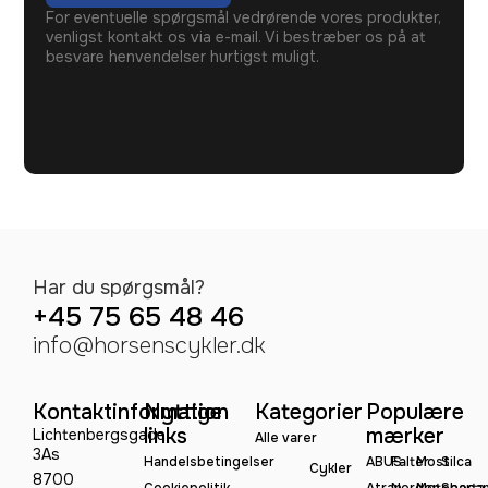
For eventuelle spørgsmål vedrørende vores produkter,
venligst kontakt os via e-mail. Vi bestræber os på at
besvare henvendelser hurtigst muligt.
Har du spørgsmål?
+45 75 65 48 46
info@horsenscykler.dk
Kontaktinformation
Nyttige
Kategorier
Populære
links
mærker
Lichtenbergsgade
Alle varer
3As
Handelsbetingelser
ABUS
Falter
Most
Silca
Cykler
8700
Cookiepolitik
Atran
Norden
Motobeca
Sparta