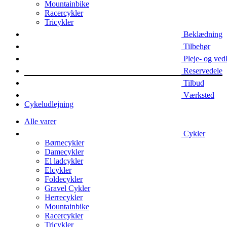
Mountainbike
Racercykler
Tricykler
Beklædning
Tilbehør
Pleje- og ved
Reservedele
Tilbud
Værksted
Cykeludlejning
Alle varer
Cykler
Børnecykler
Damecykler
El ladcykler
Elcykler
Foldecykler
Gravel Cykler
Herrecykler
Mountainbike
Racercykler
Tricykler