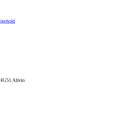
ligehold
-HG51 Alivio