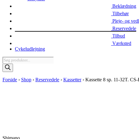
Beklædning
Tilbehør
Pleje- og ved
Reservedele
Tilbud
Værksted
Cykeludlejning
Products
search
Forside
›
Shop
›
Reservedele
›
Kassetter
›
Kassette 8 sp. 11-32T. CS
Shimano