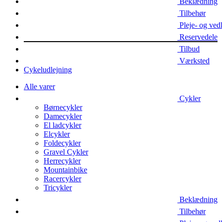
Beklædning
Tilbehør
Pleje- og ved
Reservedele
Tilbud
Værksted
Cykeludlejning
Alle varer
Cykler
Børnecykler
Damecykler
El ladcykler
Elcykler
Foldecykler
Gravel Cykler
Herrecykler
Mountainbike
Racercykler
Tricykler
Beklædning
Tilbehør