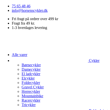
Videre
75 65 48 46
til
info@horsenscykler.dk
indhold
Fri fragt på ordrer over 499 kr
Fragt fra 49 kr.
1-3 hverdages levering
Alle varer
Cykler
Børnecykler
Damecykler
El ladcykler
Elcykler
Foldecykler
Gravel Cykler
Herrecykler
Mountainbike
Racercykler
Tricykler