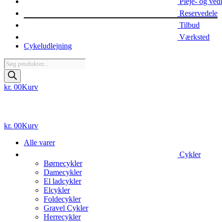
Pleje- og ved
Reservedele
Tilbud
Værksted
Cykeludlejning
Products
search
kr.
0
0
Kurv
kr.
0
0
Kurv
Alle varer
Cykler
Børnecykler
Damecykler
El ladcykler
Elcykler
Foldecykler
Gravel Cykler
Herrecykler