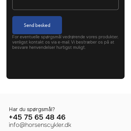
Send besked
For eventuelle spørgsmål vedrørende vores produkter,
venligst kontakt os via e-mail. Vi bestræber os på at
besvare henvendelser hurtigst muligt.
Har du spørgsmål?
+45 75 65 48 46
info@horsenscykler.dk