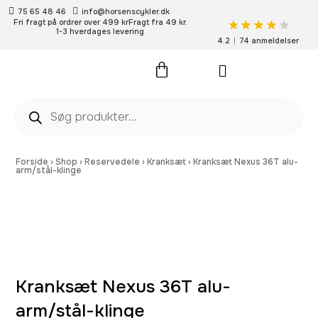
75 65 48 46
info@horsenscykler.dk
Fri fragt på ordrer over 499 kr
Fragt fra 49 kr.
1-3 hverdages levering
4.2
74 anmeldelser
Pleje- og vedligehold
Forside
›
Shop
›
Reservedele
›
Kranksæt
›
Kranksæt Nexus 36T alu-
arm/stål-klinge
Kranksæt Nexus 36T alu-
arm/stål-klinge