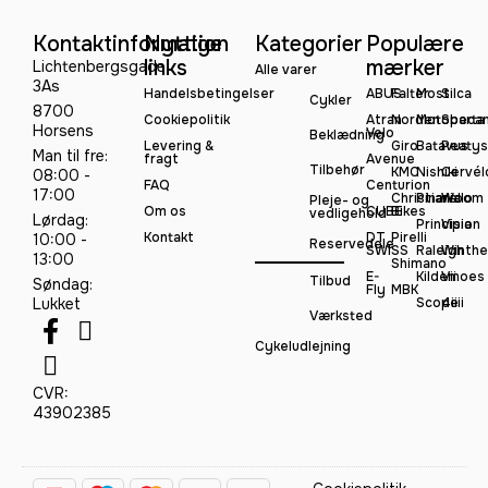
Kontaktinformation
Nyttige
Kategorier
Populære
links
mærker
Lichtenbergsgade
Alle varer
3As
Handelsbetingelser
ABUS
Falter
Most
Silca
Cykler
8700
Cookiepolitik
Atran
Norden
Motobeca
Sparta
Horsens
Velo
Beklædning
Levering &
Giro
Batavus
Peatys
Man til fre:
fragt
Avenue
Tilbehør
KMC
Nishiki
Cervél
08:00 -
FAQ
Centurion
17:00
Christiania
Pinarello
Woom
Pleje- og
Om os
CUBE
Bikes
vedligehold
Lørdag:
Principia
Vision
Kontakt
DT
Pirelli
10:00 -
Reservedele
SWISS
Raleigh
Winthe
13:00
Shimano
E-
Kildemoes
Vii
Tilbud
Søndag:
Fly
MBK
Lukket
Scope
4iiii
Værksted
Cykeludlejning
CVR:
43902385