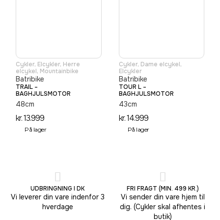
Cykler
,
Elcykler
,
Herre
Cykler
,
Dame elcykel
,
elcykel
,
Mountainbike
Elcykler
Batribike
Batribike
TRAIL –
TOUR L –
BAGHJULSMOTOR
BAGHJULSMOTOR
48cm
43cm
kr.
13.999
kr.
14.999
På lager
På lager
UDBRINGNING I DK
FRI FRAGT (MIN. 499 KR.)
Vi leverer din vare indenfor 3
Vi sender din vare hjem til
hverdage
dig. (Cykler skal afhentes i
butik)