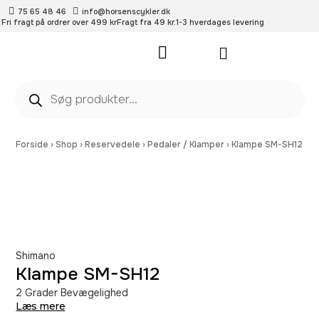
75 65 48 46
info@horsenscykler.dk
Fri fragt på ordrer over 499 kr
Fragt fra 49 kr.
1-3 hverdages levering
Pleje- og vedligehold
Forside
›
Shop
›
Reservedele
›
Pedaler / Klamper
›
Klampe SM-SH12
Shimano
Klampe SM-SH12
2 Grader Bevægelighed
Læs mere