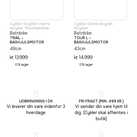
Cykler
,
Elcykler
,
Herre
Cykler
,
Dame elcykel
,
elcykel
,
Mountainbike
Elcykler
Batribike
Batribike
TRAIL –
TOUR L –
BAGHJULSMOTOR
BAGHJULSMOTOR
48cm
43cm
kr.
13.999
kr.
14.999
På lager
På lager
UDBRINGNING I DK
FRI FRAGT (MIN. 499 KR.)
Vi leverer din vare indenfor 3
Vi sender din vare hjem til
hverdage
dig. (Cykler skal afhentes i
butik)