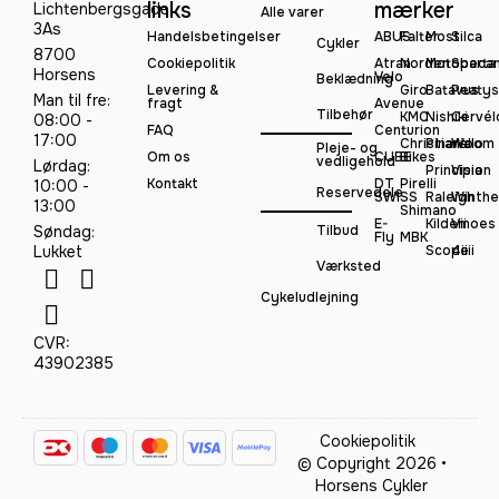
links
mærker
Lichtenbergsgade
Alle varer
3As
Handelsbetingelser
ABUS
Falter
Most
Silca
Cykler
8700
Cookiepolitik
Atran
Norden
Motobeca
Sparta
Horsens
Velo
Beklædning
Levering &
Giro
Batavus
Peatys
Man til fre:
fragt
Avenue
Tilbehør
KMC
Nishiki
Cervél
08:00 -
FAQ
Centurion
17:00
Christiania
Pinarello
Woom
Pleje- og
Om os
CUBE
Bikes
vedligehold
Lørdag:
Principia
Vision
Kontakt
DT
Pirelli
10:00 -
Reservedele
SWISS
Raleigh
Winthe
13:00
Shimano
E-
Kildemoes
Vii
Søndag:
Tilbud
Fly
MBK
Lukket
Scope
4iiii
Værksted
Cykeludlejning
CVR:
43902385
Cookiepolitik
© Copyright 2026 •
Horsens Cykler