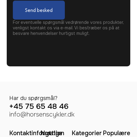
Send besked
For eventuelle spørgsmål vedrørende vores produkter,
venligst kontakt os via e-mail. Vi bestræber os på at
besvare henvendelser hurtigst muligt.
Har du spørgsmål?
+45 75 65 48 46
info@horsenscykler.dk
Kontaktinformation
Nyttige
Kategorier
Populære