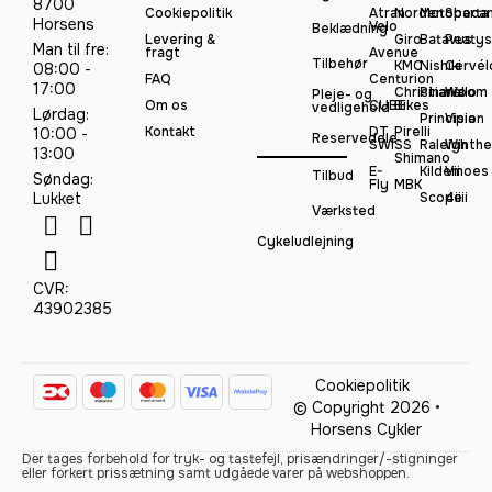
8700
Cookiepolitik
Atran
Norden
Motobeca
Sparta
Horsens
Velo
Beklædning
Levering &
Giro
Batavus
Peatys
Man til fre:
fragt
Avenue
Tilbehør
KMC
Nishiki
Cervél
08:00 -
FAQ
Centurion
17:00
Christiania
Pinarello
Woom
Pleje- og
Om os
CUBE
Bikes
vedligehold
Lørdag:
Principia
Vision
Kontakt
DT
Pirelli
10:00 -
Reservedele
SWISS
Raleigh
Winthe
13:00
Shimano
E-
Kildemoes
Vii
Tilbud
Søndag:
Fly
MBK
Lukket
Scope
4iiii
Værksted
Cykeludlejning
CVR:
43902385
Cookiepolitik
© Copyright 2026 •
Horsens Cykler
Der tages forbehold for tryk- og tastefejl, prisændringer/-stigninger
eller forkert prissætning samt udgåede varer på webshoppen.