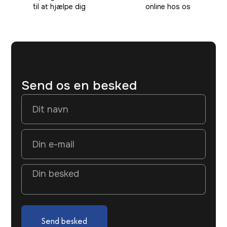
til at hjælpe dig
online hos os
Send os en besked
Send besked