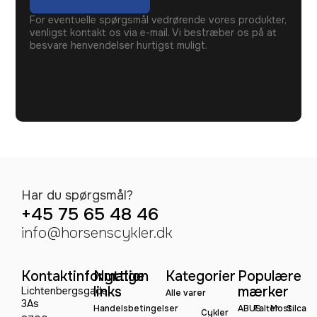
For eventuelle spørgsmål vedrørende vores produkter,
venligst kontakt os via e-mail. Vi bestræber os på at
besvare henvendelser hurtigst muligt.
Har du spørgsmål?
+45 75 65 48 46
info@horsenscykler.dk
Kontaktinformation
Nyttige
Kategorier
Populære
links
mærker
Lichtenbergsgade
Alle varer
3As
Handelsbetingelser
ABUS
Falter
Most
Silca
Cykler