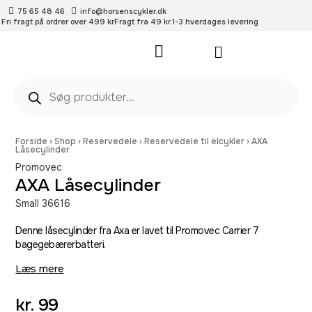
75 65 48 46
info@horsenscykler.dk
Fri fragt på ordrer over 499 kr
Fragt fra 49 kr.
1-3 hverdages levering
Pleje- og vedligehold
Forside
›
Shop
›
Reservedele
›
Reservedele til elcykler
›
AXA
Låsecylinder
Promovec
AXA Låsecylinder
Small 36616
Denne låsecylinder fra Axa er lavet til Promovec Carrier 7
bagegebærerbatteri.
Læs mere
kr.
99