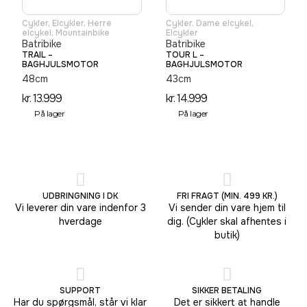
Cykler
,
Elcykler
,
Herre
Cykler
,
Dame elcykel
,
elcykel
,
Mountainbike
Elcykler
Batribike
Batribike
TRAIL –
TOUR L –
BAGHJULSMOTOR
BAGHJULSMOTOR
48cm
43cm
kr.
13.999
kr.
14.999
På lager
På lager
UDBRINGNING I DK
FRI FRAGT (MIN. 499 KR.)
Vi leverer din vare indenfor 3
Vi sender din vare hjem til
hverdage
dig. (Cykler skal afhentes i
butik)
SUPPORT
SIKKER BETALING
Har du spørgsmål, står vi klar
Det er sikkert at handle