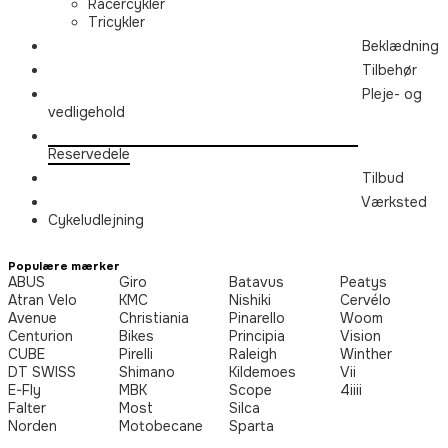
Racercykler
Tricykler
Beklædning
Tilbehør
Pleje- og
vedligehold
Reservedele
Tilbud
Værksted
Cykeludlejning
Populære mærker
ABUS
Giro
Batavus
Peatys
Atran Velo
KMC
Nishiki
Cervélo
Avenue
Christiania
Pinarello
Woom
Centurion
Bikes
Principia
Vision
CUBE
Pirelli
Raleigh
Winther
DT SWISS
Shimano
Kildemoes
Vii
E-Fly
MBK
Scope
4iiii
Falter
Most
Silca
Norden
Motobecane
Sparta