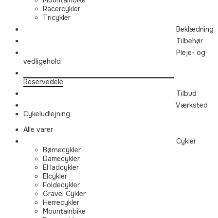
Racercykler
Tricykler
Beklædning
Tilbehør
Pleje- og
vedligehold
Reservedele
Tilbud
Værksted
Cykeludlejning
Alle varer
Cykler
Børnecykler
Damecykler
El ladcykler
Elcykler
Foldecykler
Gravel Cykler
Herrecykler
Mountainbike