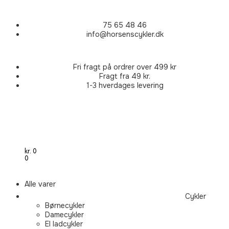
75 65 48 46
info@horsenscykler.dk
Fri fragt på ordrer over 499 kr
Fragt fra 49 kr.
1-3 hverdages levering
kr.
0
0
Alle varer
Cykler
Børnecykler
Damecykler
El ladcykler