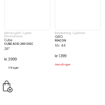
Børnecykler
,
Cykler
,
Beklædning
,
Cykelsko
Mountainbike
GIRO
Cube
RINCON
CUBE ACID 260 DISC
Str. 44
26"
kr.
1.399
kr.
3.999
Ikke på lager
På lager