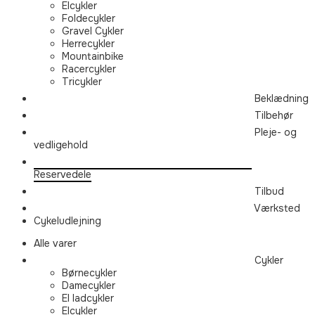
Elcykler
Foldecykler
Gravel Cykler
Herrecykler
Mountainbike
Racercykler
Tricykler
Beklædning
Tilbehør
Pleje- og
vedligehold
Reservedele
Tilbud
Værksted
Cykeludlejning
Alle varer
Cykler
Børnecykler
Damecykler
El ladcykler
Elcykler