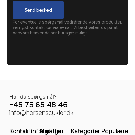
Send besked
For eventuelle spørgsmål vedrørende vores produkter,
venligst kontakt os via e-mail. Vi bestræber os på at
besvare henvendelser hurtigst muligt.
Har du spørgsmål?
+45 75 65 48 46
info@horsenscykler.dk
Kontaktinformation
Nyttige
Kategorier
Populære