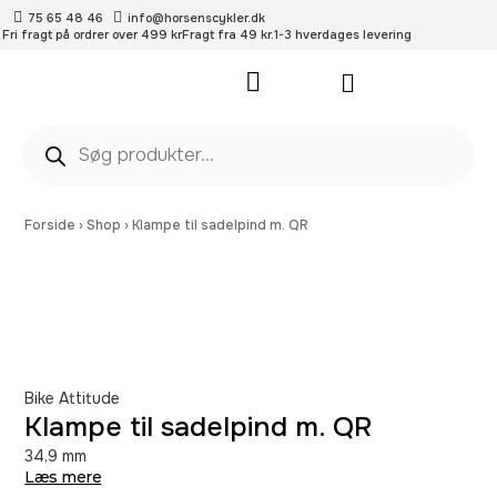
75 65 48 46
info@horsenscykler.dk
Fri fragt på ordrer over 499 kr
Fragt fra 49 kr.
1-3 hverdages levering
Pleje- og vedligehold
Forside
›
Shop
›
Klampe til sadelpind m. QR
Bike Attitude
Klampe til sadelpind m. QR
34,9 mm
Læs mere