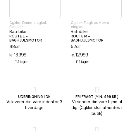
Cykler
,
Dame elcykel
,
Cykler
,
Elcykler
,
Herre
Elcykler
elcykel
Batribike
Batribike
ROUTE L –
ROUTE M –
BAGHJULSMOTOR
BAGHJULSMOTOR
48cm
52cm
kr.
13.999
kr.
12.999
På lager
På lager
UDBRINGNING I DK
FRI FRAGT (MIN. 499 KR.)
Vi leverer din vare indenfor 3
Vi sender din vare hjem til
hverdage
dig. (Cykler skal afhentes i
butik)