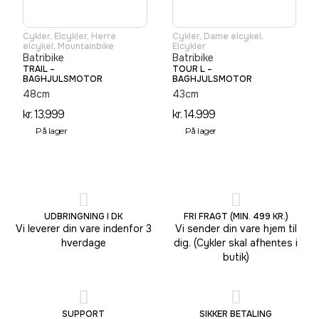
Cykler
,
Elcykler
,
Herre
Cykler
,
Dame elcykel
,
elcykel
,
Mountainbike
Elcykler
Batribike
Batribike
TRAIL –
TOUR L –
BAGHJULSMOTOR
BAGHJULSMOTOR
48cm
43cm
kr.
13.999
kr.
14.999
På lager
På lager
UDBRINGNING I DK
FRI FRAGT (MIN. 499 KR.)
Vi leverer din vare indenfor 3
Vi sender din vare hjem til
hverdage
dig. (Cykler skal afhentes i
butik)
SUPPORT
SIKKER BETALING