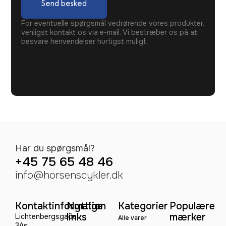
Send besked
For eventuelle spørgsmål vedrørende vores produkter,
venligst kontakt os via e-mail. Vi bestræber os på at
besvare henvendelser hurtigst muligt.
Har du spørgsmål?
+45 75 65 48 46
info@horsenscykler.dk
Kontaktinformation
Nyttige
Kategorier
Populære
links
mærker
Lichtenbergsgade
Alle varer
3As