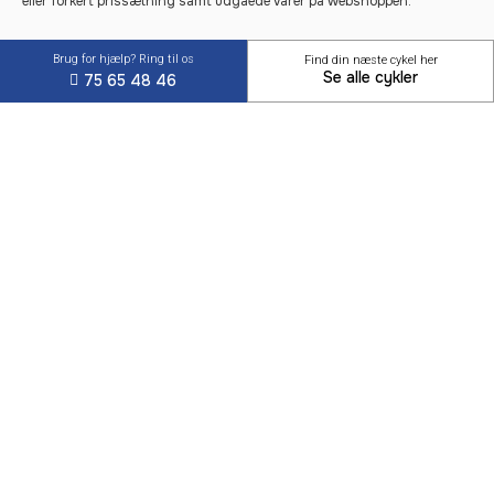
eller forkert prissætning samt udgåede varer på webshoppen.
Brug for hjælp? Ring til os
Find din næste cykel her
Se alle cykler
75 65 48 46