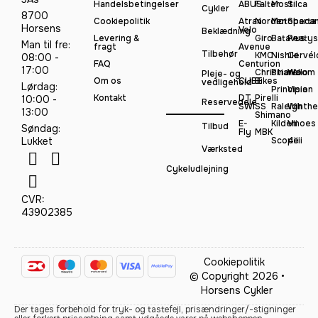
Handelsbetingelser
ABUS
Falter
Most
Silca
Cykler
8700
Cookiepolitik
Atran
Norden
Motobeca
Sparta
Horsens
Velo
Beklædning
Levering &
Giro
Batavus
Peatys
Man til fre:
fragt
Avenue
Tilbehør
KMC
Nishiki
Cervél
08:00 -
FAQ
Centurion
17:00
Christiania
Pinarello
Woom
Pleje- og
Om os
CUBE
Bikes
vedligehold
Lørdag:
Principia
Vision
Kontakt
DT
Pirelli
10:00 -
Reservedele
SWISS
Raleigh
Winthe
13:00
Shimano
E-
Kildemoes
Vii
Tilbud
Søndag:
Fly
MBK
Lukket
Scope
4iiii
Værksted
Cykeludlejning
CVR:
43902385
Cookiepolitik
© Copyright 2026 •
Horsens Cykler
Der tages forbehold for tryk- og tastefejl, prisændringer/-stigninger