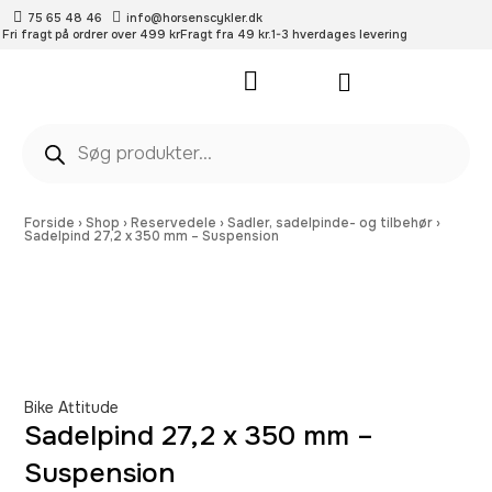
75 65 48 46
info@horsenscykler.dk
Fri fragt på ordrer over 499 kr
Fragt fra 49 kr.
1-3 hverdages levering
Pleje- og vedligehold
Forside
›
Shop
›
Reservedele
›
Sadler, sadelpinde- og tilbehør
›
Sadelpind 27,2 x 350 mm – Suspension
Bike Attitude
Sadelpind 27,2 x 350 mm –
Suspension