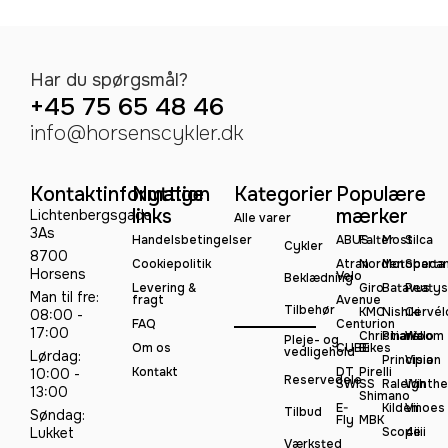
Har du spørgsmål?
+45 75 65 48 46
info@horsenscykler.dk
Kontaktinformation
Nyttige
Kategorier
Populære
links
mærker
Lichtenbergsgade
Alle varer
3As
Handelsbetingelser
ABUS
Falter
Most
Silca
Cykler
8700
Cookiepolitik
Atran
Norden
Motobeca
Sparta
Horsens
Velo
Beklædning
Levering &
Giro
Batavus
Peatys
Man til fre:
fragt
Avenue
Tilbehør
KMC
Nishiki
Cervél
08:00 -
FAQ
Centurion
17:00
Christiania
Pinarello
Woom
Pleje- og
Om os
CUBE
Bikes
vedligehold
Lørdag:
Principia
Vision
Kontakt
DT
Pirelli
10:00 -
Reservedele
SWISS
Raleigh
Winthe
13:00
Shimano
E-
Kildemoes
Vii
Tilbud
Søndag:
Fly
MBK
Lukket
Scope
4iiii
Værksted