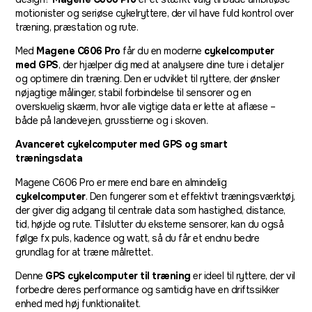
motionister og seriøse cykelryttere, der vil have fuld kontrol over
træning, præstation og rute.
Med
Magene C606 Pro
får du en moderne
cykelcomputer
med GPS
, der hjælper dig med at analysere dine ture i detaljer
og optimere din træning. Den er udviklet til ryttere, der ønsker
nøjagtige målinger, stabil forbindelse til sensorer og en
overskuelig skærm, hvor alle vigtige data er lette at aflæse –
både på landevejen, grusstierne og i skoven.
Avanceret cykelcomputer med GPS og smart
træningsdata
Magene C606 Pro er mere end bare en almindelig
cykelcomputer
. Den fungerer som et effektivt træningsværktøj,
der giver dig adgang til centrale data som hastighed, distance,
tid, højde og rute. Tilslutter du eksterne sensorer, kan du også
følge fx puls, kadence og watt, så du får et endnu bedre
grundlag for at træne målrettet.
Denne
GPS cykelcomputer til træning
er ideel til ryttere, der vil
forbedre deres performance og samtidig have en driftssikker
enhed med høj funktionalitet.