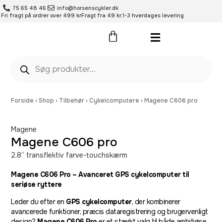
75 65 48 46
info@horsenscykler.dk
Fri fragt på ordrer over 499 kr
Fragt fra 49 kr.
1-3 hverdages levering
Pleje- og vedligehold
Forside
›
Shop
›
Tilbehør
›
Cykelcomputere
›
Magene C606 pro
Magene
Magene C606 pro
2,8” transflektiv farve-touchskærm
Magene C606 Pro – Avanceret GPS cykelcomputer til
seriøse ryttere
Leder du efter en
GPS cykelcomputer
, der kombinerer
avancerede funktioner, præcis dataregistrering og brugervenligt
design?
Magene C606 Pro
er et stærkt valg til både ambitiøse