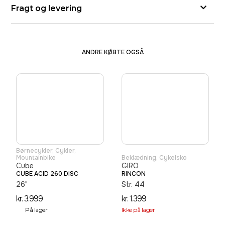
Fragt og levering
ANDRE KØBTE OGSÅ
Børnecykler
,
Cykler
,
Mountainbike
Beklædning
,
Cykelsko
Cube
GIRO
CUBE ACID 260 DISC
RINCON
26"
Str. 44
kr.
3.999
kr.
1.399
På lager
Ikke på lager