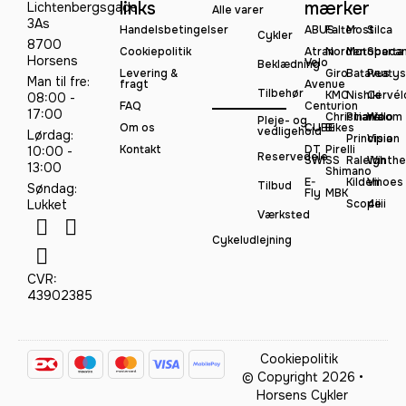
links
mærker
Lichtenbergsgade
Alle varer
3As
Handelsbetingelser
ABUS
Falter
Most
Silca
Cykler
8700
Cookiepolitik
Atran
Norden
Motobeca
Sparta
Horsens
Velo
Beklædning
Levering &
Giro
Batavus
Peatys
Man til fre:
fragt
Avenue
Tilbehør
KMC
Nishiki
Cervél
08:00 -
FAQ
Centurion
17:00
Christiania
Pinarello
Woom
Pleje- og
Om os
CUBE
Bikes
vedligehold
Lørdag:
Principia
Vision
Kontakt
DT
Pirelli
10:00 -
Reservedele
SWISS
Raleigh
Winthe
13:00
Shimano
E-
Kildemoes
Vii
Tilbud
Søndag:
Fly
MBK
Lukket
Scope
4iiii
Værksted
Cykeludlejning
CVR:
43902385
Cookiepolitik
© Copyright 2026 •
Horsens Cykler