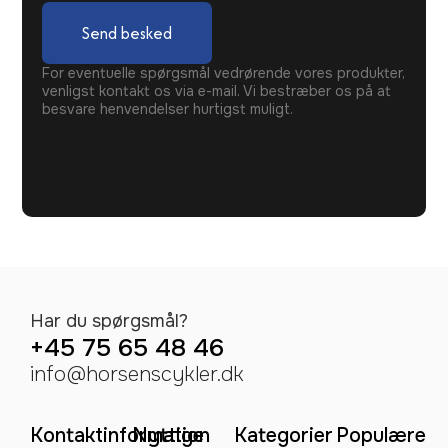
Send besked
For eventuelle spørgsmål vedrørende vores produkter,
venligst kontakt os via e-mail. Vi bestræber os på at
besvare henvendelser hurtigst muligt.
Har du spørgsmål?
+45 75 65 48 46
info@horsenscykler.dk
Kontaktinformation
Nyttige
Kategorier
Populære