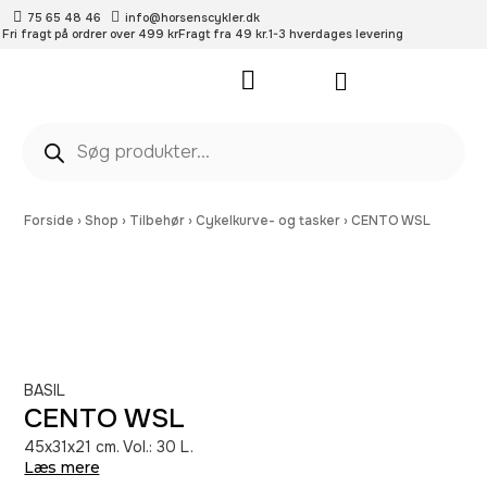
75 65 48 46
info@horsenscykler.dk
Fri fragt på ordrer over 499 kr
Fragt fra 49 kr.
1-3 hverdages levering
Pleje- og vedligehold
Forside
›
Shop
›
Tilbehør
›
Cykelkurve- og tasker
›
CENTO WSL
BASIL
CENTO WSL
45x31x21 cm. Vol.: 30 L.
Læs mere