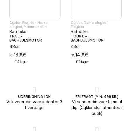
Cykler
,
Elcykler
,
Herre
Cykler
,
Dame elcykel
,
elcykel
,
Mountainbike
Elcykler
Batribike
Batribike
TRAIL –
TOUR L –
BAGHJULSMOTOR
BAGHJULSMOTOR
48cm
43cm
kr.
13.999
kr.
14.999
På lager
På lager
UDBRINGNING I DK
FRI FRAGT (MIN. 499 KR.)
Vi leverer din vare indenfor 3
Vi sender din vare hjem til
hverdage
dig. (Cykler skal afhentes i
butik)