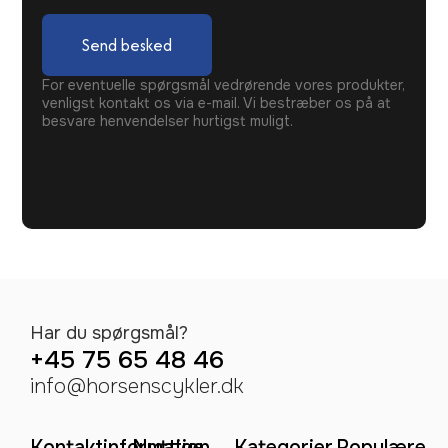
Send besked
For eventuelle spørgsmål vedrørende vores produkter,
venligst kontakt os via e-mail. Vi bestræber os på at
besvare henvendelser hurtigst muligt.
Har du spørgsmål?
+45 75 65 48 46
info@horsenscykler.dk
Kontaktinformation
Nyttige
Kategorier
Populære