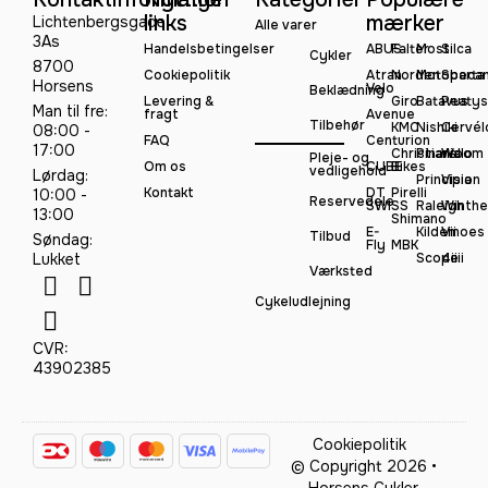
links
mærker
Lichtenbergsgade
Alle varer
3As
Handelsbetingelser
ABUS
Falter
Most
Silca
Cykler
8700
Cookiepolitik
Atran
Norden
Motobeca
Sparta
Horsens
Velo
Beklædning
Levering &
Giro
Batavus
Peatys
Man til fre:
fragt
Avenue
Tilbehør
KMC
Nishiki
Cervél
08:00 -
FAQ
Centurion
17:00
Christiania
Pinarello
Woom
Pleje- og
Om os
CUBE
Bikes
vedligehold
Lørdag:
Principia
Vision
Kontakt
DT
Pirelli
10:00 -
Reservedele
SWISS
Raleigh
Winthe
13:00
Shimano
E-
Kildemoes
Vii
Tilbud
Søndag:
Fly
MBK
Lukket
Scope
4iiii
Værksted
Cykeludlejning
CVR:
43902385
Cookiepolitik
© Copyright 2026 •
Horsens Cykler