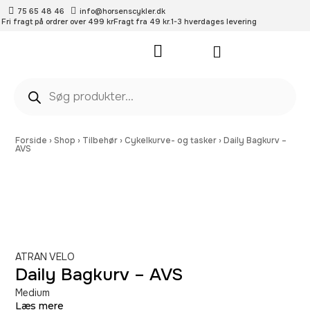
75 65 48 46
info@horsenscykler.dk
Fri fragt på ordrer over 499 kr
Fragt fra 49 kr.
1-3 hverdages levering
Pleje- og vedligehold
Forside
›
Shop
›
Tilbehør
›
Cykelkurve- og tasker
›
Daily Bagkurv –
AVS
ATRAN VELO
Daily Bagkurv – AVS
Medium
Læs mere