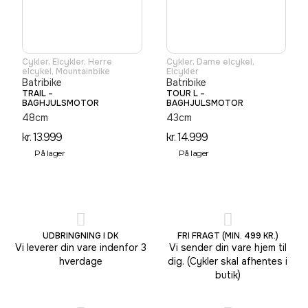
Cykler
,
Elcykler
,
Herre
Cykler
,
Dame elcykel
,
elcykel
,
Mountainbike
Elcykler
Batribike
Batribike
TRAIL –
TOUR L –
BAGHJULSMOTOR
BAGHJULSMOTOR
48cm
43cm
kr.
13.999
kr.
14.999
På lager
På lager
UDBRINGNING I DK
FRI FRAGT (MIN. 499 KR.)
Vi leverer din vare indenfor 3
Vi sender din vare hjem til
hverdage
dig. (Cykler skal afhentes i
butik)